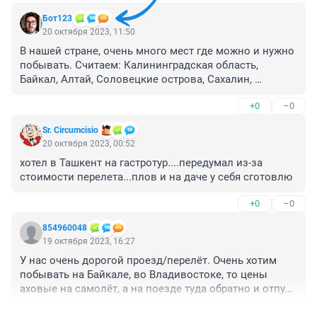
Бот123
20 октября 2023, 11:50
В нашей стране, очень много мест где можно и нужно 
побывать. Считаем: Калининградская область, 
Байкал, Алтай, Соловецкие острова, Сахалин, 
Дагестан, сочи и т.д.

+0
–0
Но, не развитость регионов, дороговизна проезда/
перелета, отсутствие нормального сервиса (не хапуг 
Sr. Circumcisio
рвачей, а действительно человечного отношения, а 
20 октября 2023, 00:52
не как к кошельку на ногах), не дают развиваться 
хотел в Ташкент на гастротур....передумал из-за 
внутреннему туризму.

стоимости перелета...плов и на даче у себя сготовлю
Хотя, внутренний туризм - это большой 
экономический потенциал для страны, который еще 
+0
–0
не реализован!
854960048
19 октября 2023, 16:27
У нас очень дорогой проезд/перелёт. Очень хотим 
побывать на Байкале, во Владивостоке, то цены 
аховые на самолёт, а на поезде туда обратно и отпуск 
закончился.
+2
–0