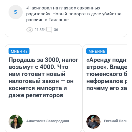
«Насиловал на глазах у связанных
5
родителей». Новый поворот в деле убийства
россиян в Таиланде
21 854
36
МНЕНИЕ
МНЕНИЕ
Продашь за 3000, налог
«Аренду подня
возьмут с 4000. Что
втрое». Владел
нам готовит новый
тюменского ба
налоговый закон — он
неформалов ра
коснется импорта и
почему его за
даже репетиторов
Анастасия Завгородняя
Евгений Пальян