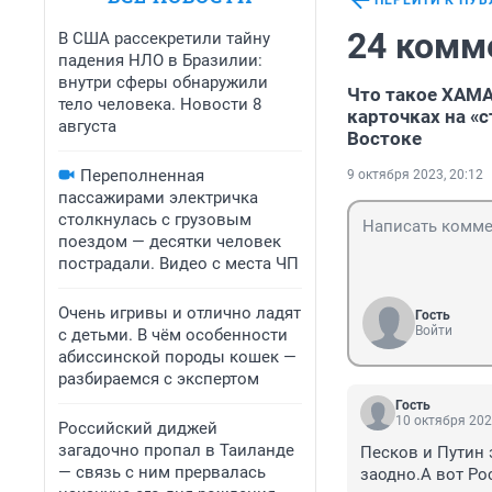
ПЕРЕЙТИ К ПУ
24 комм
В США рассекретили тайну
падения НЛО в Бразилии:
внутри сферы обнаружили
Что такое ХАМА
тело человека. Новости 8
карточках на «
августа
Востоке
Переполненная
9 октября 2023, 20:12
пассажирами электричка
столкнулась с грузовым
поездом — десятки человек
пострадали. Видео с места ЧП
Очень игривы и отлично ладят
Гость
Войти
с детьми. В чём особенности
абиссинской породы кошек —
разбираемся с экспертом
Гость
10 октября 202
Российский диджей
загадочно пропал в Таиланде
Песков и Путин 
— связь с ним прервалась
заодно.А вот Ро