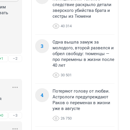
следствие раскрыло детали
им 
зверского убийства брата и
ать 
сестры из Тюмени
40 314
Одна вышла замуж за
3
молодого, второй развелся и
обрел свободу: тюменцы —
+1
–2
про перемены в жизни после
40 лет
30 501
Потеряют голову от любви.
4
Астрологи предупреждают
 
Раков о переменах в жизни
уже в августе
+0
–3
26 750