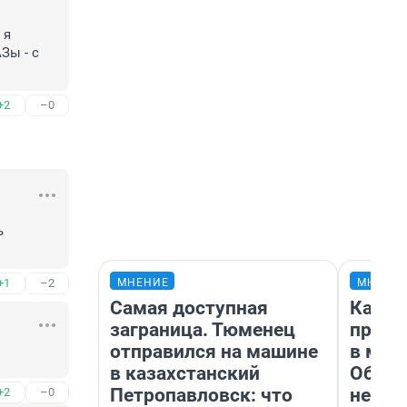
я 
ы - с 
+2
–0
 
МНЕНИЕ
МНЕНИ
+1
–2
Самая доступная
Какие
заграница. Тюменец
проду
отправился на машине
в маг
в казахстанский
Обзор
Петропавловск: что
неско
+2
–0