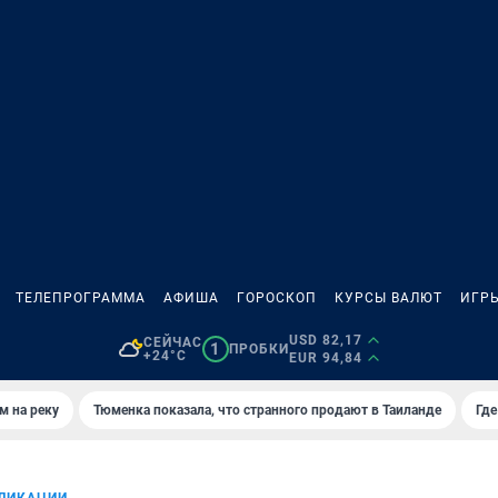
ТЕЛЕПРОГРАММА
АФИША
ГОРОСКОП
КУРСЫ ВАЛЮТ
ИГР
USD 82,17
СЕЙЧАС
1
ПРОБКИ
+24°C
EUR 94,84
м на реку
Тюменка показала, что странного продают в Таиланде
Где