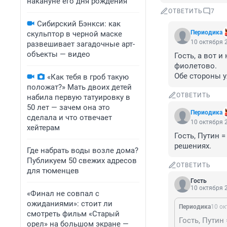
накануне его дня рождения
ОТВЕТИТЬ
7
Сибирский Бэнкси: как
Периодика
скульптор в черной маске
10 октября 2
развешивает загадочные арт-
объекты — видео
Гость, а вот и
фиолетово. 

Обе стороны 
«Как тебя в гроб такую
положат?» Мать двоих детей
ОТВЕТИТЬ
набила первую татуировку в
50 лет — зачем она это
Периодика
сделала и что отвечает
10 октября 2
хейтерам
Гость, Путин 
решениях.
Где набрать воды возле дома?
Публикуем 50 свежих адресов
ОТВЕТИТЬ
для тюменцев
Гость
10 октября 2
«Финал не совпал с
ожиданиями»: стоит ли
Периодика
10 ок
смотреть фильм «Старый
орел» на большом экране —