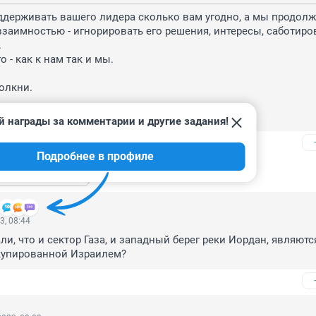
держивать вашего лидера сколько вам угодно, а мы продолж
взаимностью - игнорировать его решения, интересы, саботиров


 - как к нам так и мы. 

олкни.

Россия и даже не ее лидер, а вот мы - Россия.
й награды за комментарии и другие задания!
Подробнее в профиле
ь ещё 4 ответа
3, 08:44
ли, что и сектор Газа, и западный берег реки Иордан, являются
ккупированной Израилем?