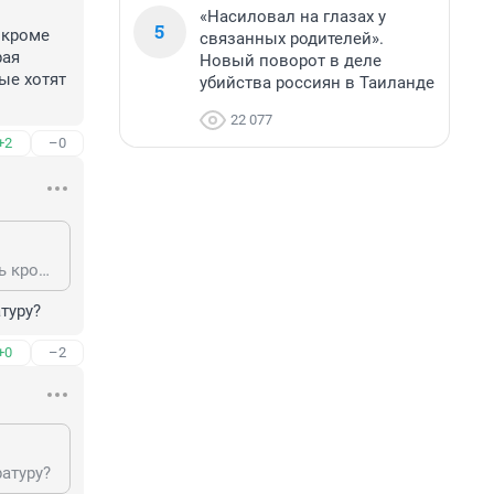
«Насиловал на глазах у
5
кроме 
связанных родителей».
ая 
Новый поворот в деле
е хотят 
убийства россиян в Таиланде
22 077
+2
–0
ПО той же причиен почему не написали что все земли государства Израиль кроме иерусалима честно выкуплены у их арабских владельцев. а Та шушера которая сейчас мутит это бедуины нищеброды подстрекаемые мошенникакми которые хотят кинуть евреев на деньги
туру?
+0
–2
ратуру?