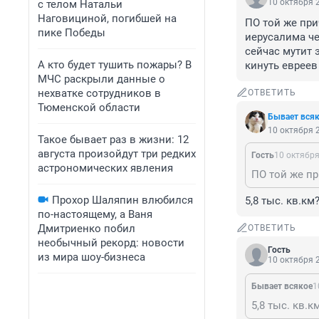
10 октября 2
с телом Натальи
Наговициной, погибшей на
ПО той же при
пике Победы
иерусалима че
сейчас мутит
А кто будет тушить пожары? В
кинуть евреев
МЧС раскрыли данные о
нехватке сотрудников в
ОТВЕТИТЬ
Тюменской области
Бывает вся
10 октября 2
Такое бывает раз в жизни: 12
августа произойдут три редких
Гость
10 октября
астрономических явления
Прохор Шаляпин влюбился
5,8 тыс. кв.к
по-настоящему, а Ваня
Дмитриенко побил
ОТВЕТИТЬ
необычный рекорд: новости
Гость
из мира шоу-бизнеса
10 октября 2
Бывает всякое
1
5,8 тыс. кв.