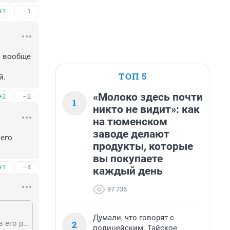
+1
–1
и вообще 
ТОП 5
й.
«Молоко здесь почти
+2
–2
1
никто не видит»: как
на тюменском
заводе делают
его 
продукты, которые
вы покупаете
+1
–4
каждый день
97 736
Думали, что говорят с
2
Гость, Путин = Россия. И сейчас мы должны поддерживать нашего лидера в его решениях.
полицейским. Тайское