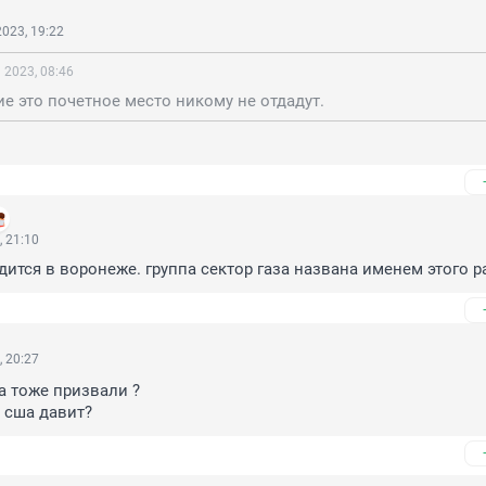
023, 19:22
 2023, 08:46
ие это почетное место никому не отдадут.
, 21:10
одится в воронеже. группа сектор газа названа именем этого 
, 20:27
а тоже призвали ?

а сша давит?