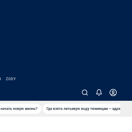
Ы
ZODY
 начать новую жизнь?
Где взять питьевую воду тюменцам — адреса