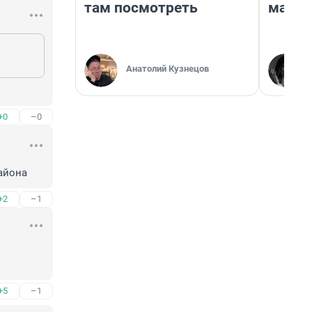
там посмотреть
марке
Анатолий Кузнецов
+0
–0
района
+2
–1
+5
–1