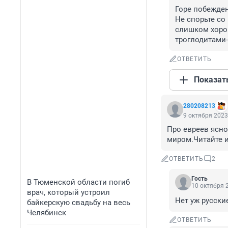
Горе побежден
Не спорьте со
слишком хорош
троглодитами-
ОТВЕТИТЬ
Показат
280208213
9 октября 2023
Про евреев ясно
миром.Читайте и
ОТВЕТИТЬ
2
Гость
В Тюменской области погиб
10 октября 2
врач, который устроил
Нет уж русски
байкерскую свадьбу на весь
Челябинск
ОТВЕТИТЬ