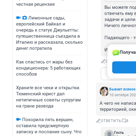
честная рецензия
Вы можете под
отвечать ему 
Лимонные сады,
задачи и цели.
европейский Байкал и
Ничего личного
очередь к статуе Джульетты:
путешественница съездила в
Падающего - т
Италию и рассказала, сколько
денег потратила
И да Путин не 
Получа
Как спастись от жары без
ОТВЕТИТЬ
кондиционера: 5 работающих
Показат
способов
Храните все чеки и открытки.
Бывает всякое
Тюменский юрист дал
10 октября 202
нетипичные советы супругам
А чего не написа
на грани развода
территорией, о
Покорила пять вершин,
ОТВЕТИТЬ
8
оставила предсмертную
записку и послание сыну. Что
Гость