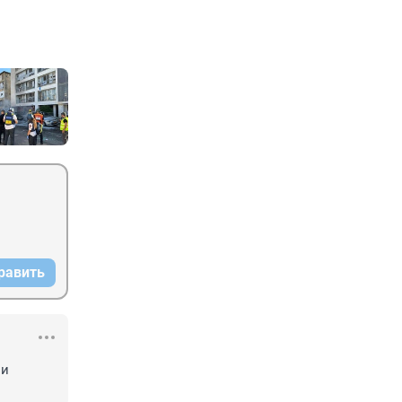
равить
и 