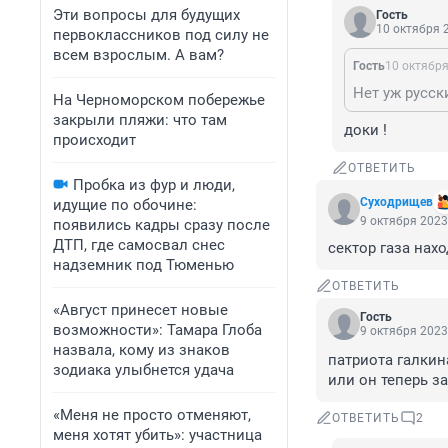
Эти вопросы для будущих
Гость
10 октября 2
первоклассников под силу не
всем взрослым. А вам?
Гость
10 октября
Нет уж русск
На Черноморском побережье
закрыли пляжи: что там
доки !
происходит
ОТВЕТИТЬ
Пробка из фур и люди,
Суходрищев
идущие по обочине:
9 октября 2023
появились кадры сразу после
ДТП, где самосвал снес
сектор газа нах
надземник под Тюменью
ОТВЕТИТЬ
«Август принесет новые
Гость
возможности»: Тамара Глоба
9 октября 2023
назвала, кому из знаков
патриота галкин
зодиака улыбнется удача
или он теперь з
«Меня не просто отменяют,
ОТВЕТИТЬ
2
меня хотят убить»: участница