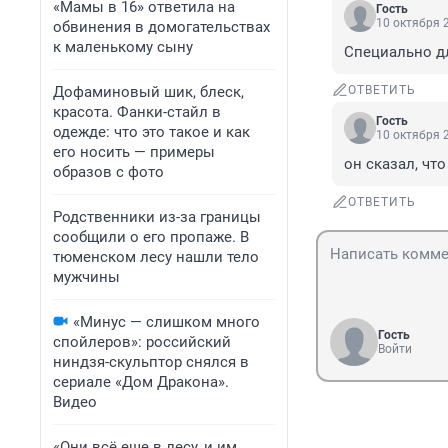
«Мамы в 16» ответила на
Гость
10 октября 2
обвинения в домогательствах
к маленькому сыну
Специально д
Дофаминовый шик, блеск,
ОТВЕТИТЬ
красота. Фанки-стайл в
Гость
одежде: что это такое и как
10 октября 2
его носить — примеры
он сказал, что
образов с фото
ОТВЕТИТЬ
Родственники из-за границы
сообщили о его пропаже. В
тюменском лесу нашли тело
мужчины
«Минус — слишком много
Гость
спойлеров»: российский
Войти
ниндзя-скульптор снялся в
сериале «Дом Дракона».
Видео
«Они всё еще в лесу, и им