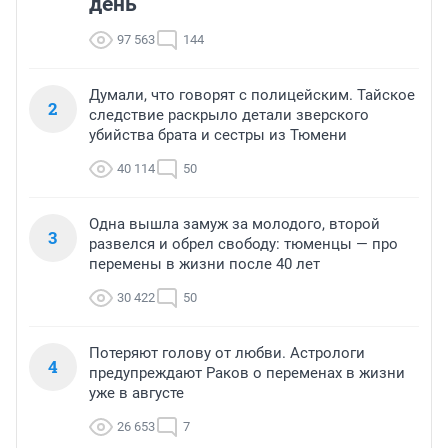
день
97 563
144
Думали, что говорят с полицейским. Тайское
2
следствие раскрыло детали зверского
убийства брата и сестры из Тюмени
40 114
50
Одна вышла замуж за молодого, второй
3
развелся и обрел свободу: тюменцы — про
перемены в жизни после 40 лет
30 422
50
Потеряют голову от любви. Астрологи
4
предупреждают Раков о переменах в жизни
уже в августе
26 653
7