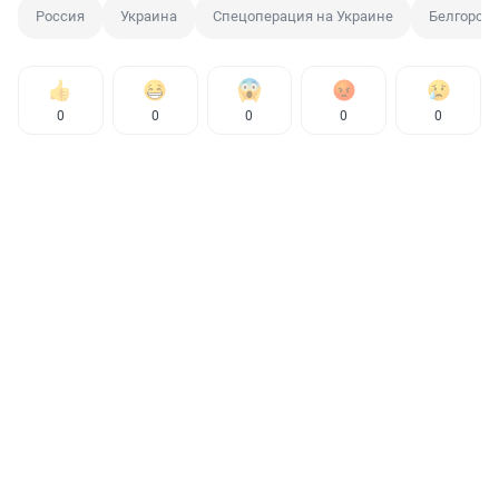
Россия
Украина
Спецоперация на Украине
Белгородс
0
0
0
0
0