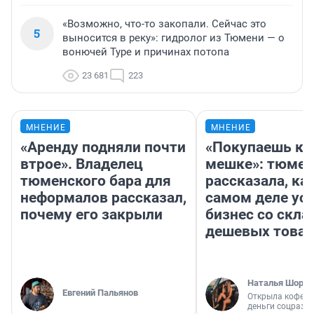
«Возможно, что-то закопали. Сейчас это
5
выносится в реку»: гидролог из Тюмени — о
вонючей Туре и причинах потопа
23 681
223
МНЕНИЕ
МНЕНИЕ
«Аренду подняли почти
«Покупаешь ко
втрое». Владелец
мешке»: тюмен
тюменского бара для
рассказала, как
неформалов рассказал,
самом деле ус
почему его закрыли
бизнес со скл
дешевых това
Наталья Шорох
Евгений Пальянов
Открыла кофейн
деньги соцразв