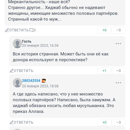
Меркантильность - наше всё?

Странно другое... Хиджаб обычно не надевают 
женщины, имеющие множество половых партнёров. 
Странный какой-то муж...
+6
–0
ОТВЕТИТЬ
3
Гость
20 января 2023, 16:36
Вся история странная. Может быть они её как 
донора используют в перспективе?
+1
–0
ОТВЕТИТЬ
280242554
20 января 2023, 18:08
А где здесь написано, что у нее множество 
половых партнёров? Написано, была замужем. А 
хиджаб обязана носить любая мусульманка. Это 
приказ Аллаха.
+0
–3
ОТВЕТИТЬ