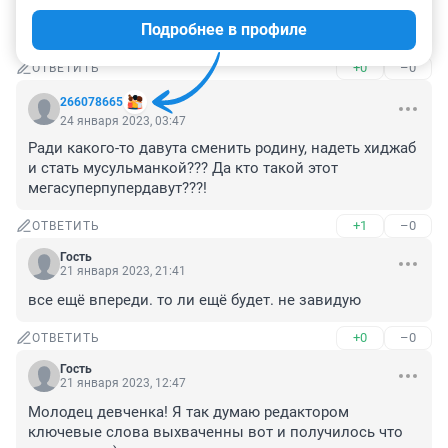
Пусть будут счастливы! Люди, не будьте злыми, у 
Подробнее в профиле
каждого своя судьба
+0
–0
ОТВЕТИТЬ
266078665
24 января 2023, 03:47
Ради какого-то давута сменить родину, надеть хиджаб 
и стать мусульманкой??? Да кто такой этот 
мегасуперпупердавут???!
+1
–0
ОТВЕТИТЬ
Гость
21 января 2023, 21:41
все ещё впереди. то ли ещё будет. не завидую
+0
–0
ОТВЕТИТЬ
Гость
21 января 2023, 12:47
Молодец девченка! Я так думаю редактором 
ключевые слова выхваченны вот и получилось что 