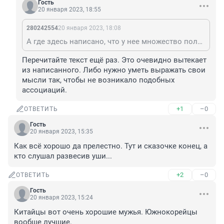
Гость
20 января 2023, 18:55
280242554
20 января 2023, 18:08
А где здесь написано, что у нее множество половых партнёров? Написано, была замужем. А хиджаб обязана носить любая мусульманка. Это приказ Аллаха.
Перечитайте текст ещё раз. Это очевидно вытекает 
из написанного. Либо нужно уметь выражать свои 
мысли так, чтобы не возникало подобных 
ассоциаций.
+1
–0
ОТВЕТИТЬ
Гость
20 января 2023, 15:35
Как всё хорошо да прелестно. Тут и сказочке конец, а 
кто слушал развесив уши...
+2
–0
ОТВЕТИТЬ
Гость
20 января 2023, 15:24
Китайцы вот очень хорошие мужья. Южнокорейцы 
вообще лучшие.
