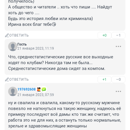
получилось)

А общество и читатели .. хоть что пиши .... Найдут 
хоть до чего .... 

Будь это история любви или криминала) 

Ирина всех благ тебе😘
+0
–1
ОТВЕТИТЬ
Гость
21 января 2023, 11:19
Что, среднестатистические русские все выходные 
ходят по клубам? Никогда там не была... 
Среднестатистические дома сидят за компом.
+1
–0
ОТВЕТИТЬ
197692608
21 января 2023, 07:59
ну и свалила и свалила, какому-то русскому мужчине 
повезло не наткнуться на такую женщину, надеюсь её 
примеру последуют всё дамы кто так же считает, что 
работа это не для них, а остануть только нормальные, 
зрелые и здравомыслящие женщины