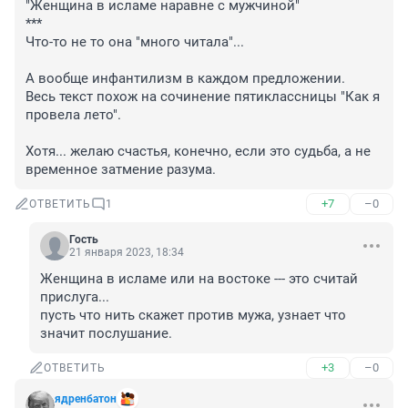
"Женщина в исламе наравне с мужчиной"

***

Что-то не то она "много читала"...

А вообще инфантилизм в каждом предложении. 

Весь текст похож на сочинение пятиклассницы "Как я 
провела лето".

Хотя... желаю счастья, конечно, если это судьба, а не 
временное затмение разума.
+7
–0
ОТВЕТИТЬ
1
Гость
21 января 2023, 18:34
Женщина в исламе или на востоке --- это считай 
прислуга...

пусть что нить скажет против мужа, узнает что 
значит послушание.
+3
–0
ОТВЕТИТЬ
ядренбатон