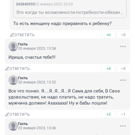
265840555
20 января 2023, 20:29
Это когда ты возможности-потребности-обязанности мужчин и женщин, ставишь в один ряд, тогда да, может так показаться. Еще хуже, когда с детьми или стариками такое же сопоставление у мужчин идет
То есть женщину надо приравнять к ребенку?
+0
–0
ОТВЕТИТЬ
Гость
20 января 2023, 13:58
Ириша, счастья тебе!!!
+4
–0
ОТВЕТИТЬ
Гость
20 января 2023, 13:52
Все что понял. Я....Я..Я...Я...Я Сама для себя, В Свое 
удовольствие, не надо платить, не надо тратить, 
мужчина должен! Ахахааха! Ну и бабы пошли!
+5
–1
ОТВЕТИТЬ
Гость
20 января 2023, 13:46