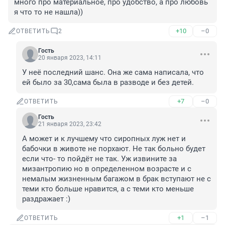
много про материальное, про удобство, а про любовь 
я что то не нашла))
+10
–0
ОТВЕТИТЬ
2
Гость
20 января 2023, 14:11
У неё последний шанс. Она же сама написала, что 
ей было за 30,сама была в разводе и без детей.
+7
–0
ОТВЕТИТЬ
Гость
21 января 2023, 23:42
А может и к лучшему что сиропных луж нет и 
бабочки в животе не порхают. Не так больно будет 
если что- то пойдёт не так. Уж извините за 
мизантропию но в определенном возрасте и с 
немалым жизненным багажом в брак вступают не с 
теми кто больше нравится, а с теми кто меньше 
раздражает :)
+1
–1
ОТВЕТИТЬ