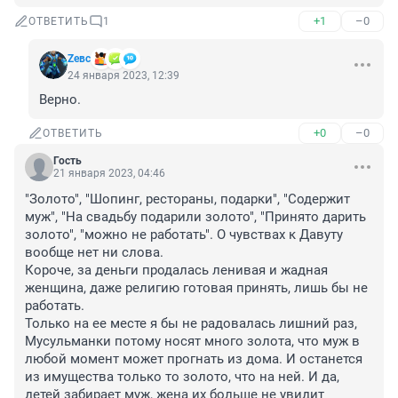
+1
–0
ОТВЕТИТЬ
1
Zeвс
24 января 2023, 12:39
Верно.
+0
–0
ОТВЕТИТЬ
Гость
21 января 2023, 04:46
"Золото", "Шопинг, рестораны, подарки", "Содержит 
муж", "На свадьбу подарили золото", "Принято дарить 
золото", "можно не работать". О чувствах к Давуту 
вообще нет ни слова. 

Короче, за деньги продалась ленивая и жадная 
женщина, даже религию готовая принять, лишь бы не 
работать. 

Только на ее месте я бы не радовалась лишний раз, 
Мусульманки потому носят много золота, что муж в 
любой момент может прогнать из дома. И останется 
из имущества только то золото, что на ней. И да, 
детей забирает муж, жена их больше не увидит 