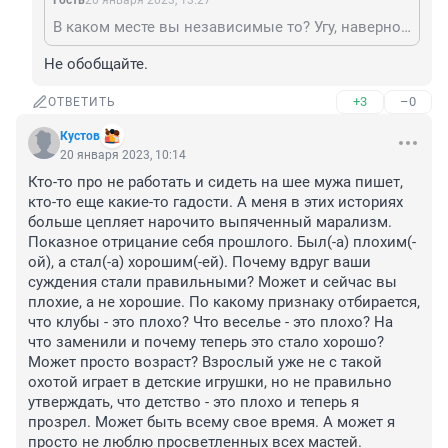
Гость
20 января 2023, 13:27
В каком месте вы независимые то? Угу, наверное от того что очень независимые мечтаете выйти замуж за турка и ничего не делать
Не обобщайте.
+3
–0
ОТВЕТИТЬ
Кустов
20 января 2023, 10:14
Кто-то про не работать и сидеть на шее мужа пишет, 
кто-то еще какие-то гадости. А меня в этих историях 
больше цепляет нарочито выпяченный марализм. 
Показное отрицание себя прошлого. Был(-а) плохим(-
ой), а стал(-а) хорошим(-ей). Почему вдруг ваши 
суждения стали правильными? Может и сейчас вы 
плохие, а не хорошие. По какому признаку отбирается, 
что клубы - это плохо? Что веселье - это плохо? На 
что заменили и почему теперь это стало хорошо? 
Может просто возраст? Взрослый уже не с такой 
охотой играет в детские игрушки, но не правильно 
утверждать, что детство - это плохо и теперь я 
прозрел. Может быть всему свое время. А может я 
просто не люблю просветленных всех мастей.