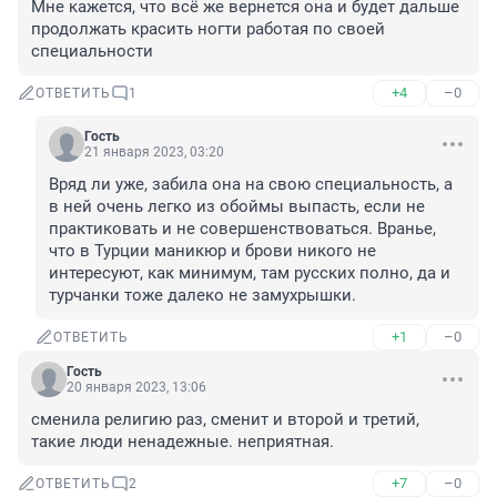
Мне кажется, что всё же вернется она и будет дальше 
продолжать красить ногти работая по своей 
специальности
+4
–0
ОТВЕТИТЬ
1
Гость
21 января 2023, 03:20
Вряд ли уже, забила она на свою специальность, а 
в ней очень легко из обоймы выпасть, если не 
практиковать и не совершенствоваться. Вранье, 
что в Турции маникюр и брови никого не 
интересуют, как минимум, там русских полно, да и 
турчанки тоже далеко не замухрышки.
+1
–0
ОТВЕТИТЬ
Гость
20 января 2023, 13:06
сменила религию раз, сменит и второй и третий, 
такие люди ненадежные. неприятная.
+7
–0
ОТВЕТИТЬ
2