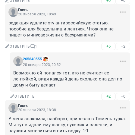
+0
–0
ОТВЕТИТЬ
Гость
20 января 2023, 18:49
редакция удалите эту антироссийскую статью. 
пособие для бездельниц и лентяек. Чтож она не 
пишет о минусах жизни с басурманами?
+5
–2
ОТВЕТИТЬ
1
265840555
20 января 2023, 20:32
Возможно ей попался тот, кто не считает ее 
лентяйкой, видя каждый день сколько она дел по 
дому и быту делает.
+2
–0
ОТВЕТИТЬ
Гость
20 января 2023, 18:38
У меня знакомая, наоборот, привезла в Тюмень турка. 
Мы тут выдали ему шапку, пуховик и валенки, и 
научили материться и пить водку. 1:1