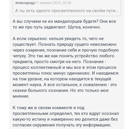
Алексаyндр
21 января 2023, 20:38
А ты хоть одного просветленного на своём пути видел? Они не отсвечивают и ни кому ничего не доказывают и заметить его может только тот кто сам по этому пути прошел не мало . А фриков , в какие бы одежды они не рядились, опытный глаз видит сразу.
А вы случаем не из мандалорцев будете? Они все 
то же про путь задвигают. Шутка, конечно.

А если серьезно: нельзя увидеть то, чего не 
существует. Познать природу сущего невозможно 
через озарение, познание себя и прочую подобную 
чепуху. Это так же как понять устройство любого 
предмета, просто смотря на него. Познание - 
процесс коллективный и мы все в этом процессе 
просветлены плюс минус одинаково. И находимся 
на том уровне, на котором находится в текущей 
момент наука. А все остальное, к сожалению - это 
сказки больного сознания. Но это только мое 
мнение. 

К тому же в своем комменте я под 
просветленными определил, тех кто вдруг осознал 
какую-то истину и намеренно ею делится даже без 
согласия окружения получать эту информацию. 