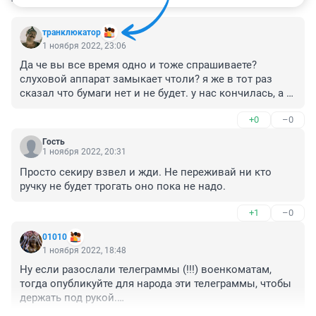
транклюкатор
1 ноября 2022, 23:06
Да че вы все время одно и тоже спрашиваете? 
слуховой аппарат замыкает чтоли? я же в тот раз 
сказал что бумаги нет и не будет. у нас кончилась, а 
батька увезти не может, у него личный дизельный 
+0
–0
локомотив - не может переполненные вагоны никак 
там с места сдвинуть. соляра видать палёная 
Гость
оказалась - польская
1 ноября 2022, 20:31
Просто секиру взвел и жди. Не переживай ни кто 
ручку не будет трогать оно пока не надо.
+1
–0
01010
1 ноября 2022, 18:48
Ну если разослали телеграммы (!!!) военкоматам, 
тогда опубликуйте для народа эти телеграммы, чтобы 
держать под рукой.

Хотя... 😐