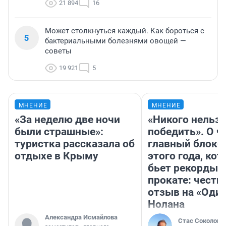
21 894
16
Может столкнуться каждый. Как бороться с
5
бактериальными болезнями овощей —
советы
19 921
5
МНЕНИЕ
МНЕНИЕ
«За неделю две ночи
«Никого нельз
были страшные»:
победить». О ч
туристка рассказала об
главный блокб
отдыхе в Крыму
этого года, ко
бьет рекорды 
прокате: честн
отзыв на «Оди
Нолана
Александра Исмайлова
Стас Соколов