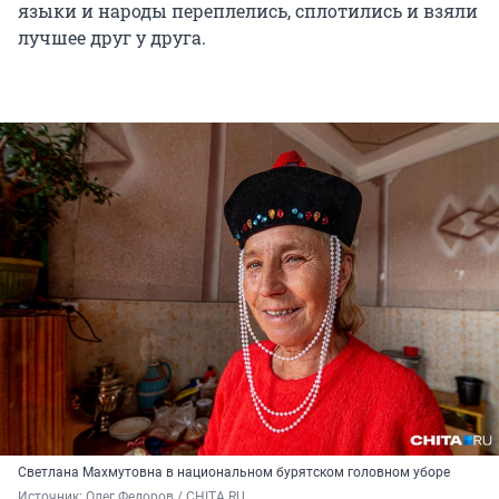
языки и народы переплелись, сплотились и взяли
лучшее друг у друга.
Светлана Махмутовна в национальном бурятском головном уборе
Источник: 
Олег Федоров / CHITA.RU