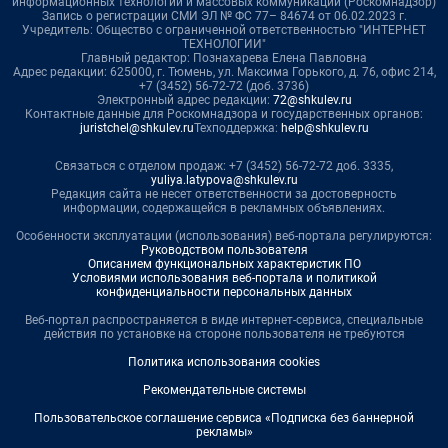
информационных технологий и массовых коммуникаций (Роскомнадзор)
Запись о регистрации СМИ ЭЛ № ФС 77– 84674 от 06.02.2023 г.
Учредитель: Общество с ограниченной ответственностью "ИНТЕРНЕТ
ТЕХНОЛОГИИ"
Главный редактор: Познахарева Елена Павловна
Адрес редакции: 625000, г. Тюмень, ул. Максима Горького, д. 76, офис 214,
+7 (3452) 56-72-72 (доб. 3736)
Электронный адрес редакции:
72@shkulev.ru
Контактные данные для Роскомнадзора и государственных органов:
juristchel@shkulev.ru
Техподдержка:
help@shkulev.ru
Связаться с отделом продаж: +7 (3452) 56-72-72 доб. 3335,
yuliya.latypova@shkulev.ru
Редакция сайта не несет ответственности за достоверность
информации, содержащейся в рекламных объявлениях.
Особенности эксплуатации (использования) веб-портала регулируются:
Руководством пользователя
Описанием функциональных характеристик ПО
Условиями использования веб-портала и политикой
конфиденциальности персональных данных
Веб-портал распространяется в виде интернет-сервиса, специальные
действия по установке на стороне пользователя не требуются
Политика использования cookies
Рекомендательные системы
Пользовательское соглашение сервиса «Подписка без баннерной
рекламы»