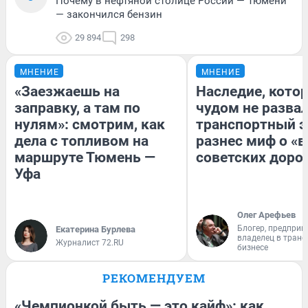
Почему в нефтяной столице России — Тюмени
— закончился бензин
29 894
298
МНЕНИЕ
МНЕНИЕ
«Заезжаешь на
Наследие, кото
заправку, а там по
чудом не разва
нулям»: смотрим, как
транспортный э
дела с топливом на
разнес миф о «
маршруте Тюмень —
советских доро
Уфа
Олег Арефьев
Блогер, предприн
Екатерина Бурлева
владелец в тран
Журналист 72.RU
бизнесе
РЕКОМЕНДУЕМ
«Чемпионкой быть — это кайф»: как