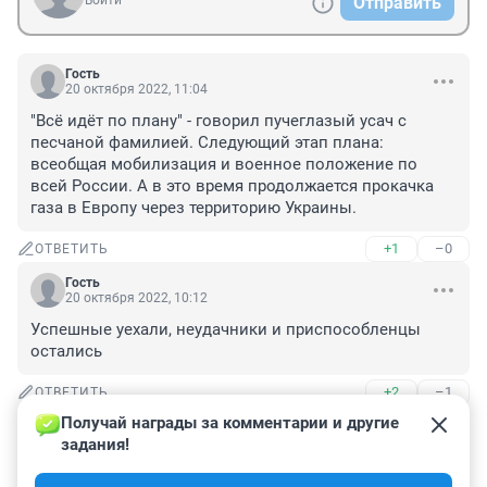
Войти
Отправить
Гость
20 октября 2022, 11:04
"Всё идёт по плану" - говорил пучеглазый усач с 
песчаной фамилией. Следующий этап плана: 
всеобщая мобилизация и военное положение по 
всей России. А в это время продолжается прокачка 
газа в Европу через территорию Украины.
+1
–0
ОТВЕТИТЬ
Гость
20 октября 2022, 10:12
Успешные уехали, неудачники и приспособленцы 
остались
+2
–1
ОТВЕТИТЬ
Получай награды за комментарии и другие 
Гость
20 октября 2022, 01:17
задания!
Причем тут Московская область? что-то очковато уже 