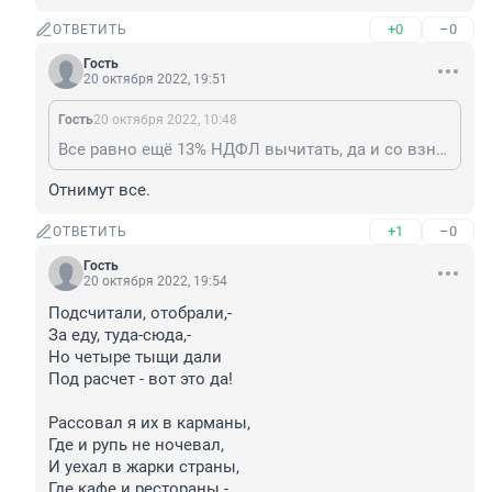
+0
–0
ОТВЕТИТЬ
Гость
20 октября 2022, 19:51
Гость
20 октября 2022, 10:48
Все равно ещё 13% НДФЛ вычитать, да и со взносами в ПФР не понятно
Отнимут все.
+1
–0
ОТВЕТИТЬ
Гость
20 октября 2022, 19:54
Подсчитали, отобрали,-

За еду, туда-сюда,-

Но четыре тыщи дали

Под расчет - вот это да!

Рассовал я их в карманы,

Где и рупь не ночевал,

И уехал в жарки страны,

Где кафе и рестораны -
