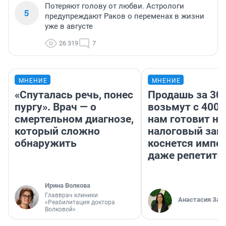
Потеряют голову от любви. Астрологи
5
предупреждают Раков о переменах в жизни
уже в августе
26 319
7
МНЕНИЕ
МНЕНИЕ
«Спуталась речь, понес
Продашь за 300
пургу». Врач — о
возьмут с 4000
смертельном диагнозе,
нам готовит н
который сложно
налоговый зако
обнаружить
коснется импор
даже репетито
Ирина Волкова
Главврач клиники
Анастасия Зав
«Реабилитация доктора
Волковой»