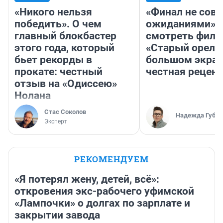
«Никого нельзя
«Финал не совп
победить». О чем
ожиданиями»: 
главный блокбастер
смотреть фил
этого года, который
«Старый орел» 
бьет рекорды в
большом экран
прокате: честный
честная рецен
отзыв на «Одиссею»
Нолана
Стас Соколов
Надежда Губар
Эксперт
РЕКОМЕНДУЕМ
«Я потерял жену, детей, всё»:
откровения экс-рабочего уфимской
«Лампочки» о долгах по зарплате и
закрытии завода