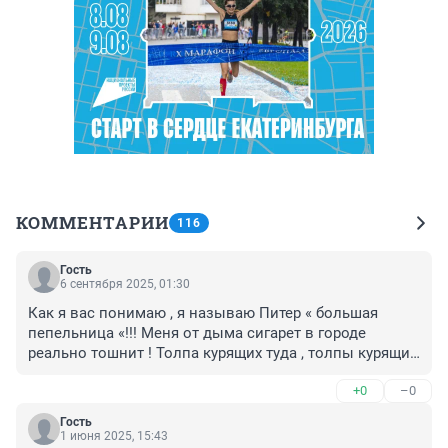
КОММЕНТАРИИ
116
Гость
6 сентября 2025, 01:30
Как я вас понимаю , я называю Питер « большая 
пепельница «!!! Меня от дыма сигарет в городе 
реально тошнит ! Толпа курящих туда , толпы курящих 
обратно , куча бычков под ногами , ужас , плюс эти 
+0
–0
сладко-аонюсие Вэйпы !!!!!Плюс много машин и 
выхлопные газы . Реально дышать нечем и это очень 
Гость
сильно расстраивает
1 июня 2025, 15:43