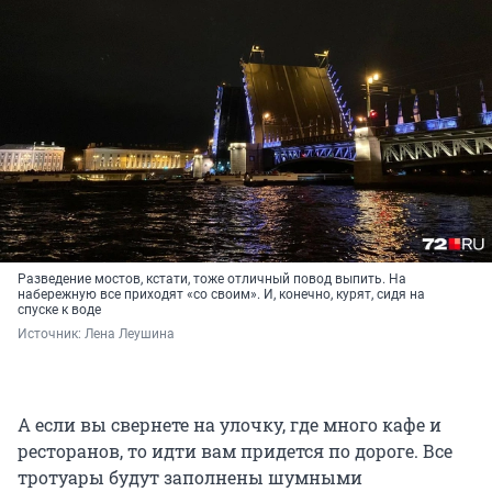
Разведение мостов, кстати, тоже отличный повод выпить. На
набережную все приходят «со своим». И, конечно, курят, сидя на
спуске к воде
Источник: 
Лена Леушина
А если вы свернете на улочку, где много кафе и
ресторанов, то идти вам придется по дороге. Все
тротуары будут заполнены шумными