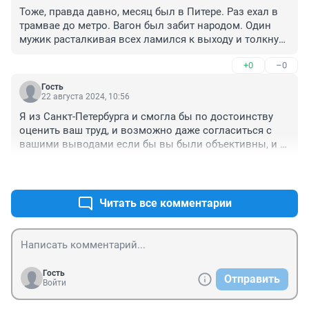
Тоже, правда давно, месяц был в Питере. Раз ехал в 
трамвае до метро. Вагон был забит народом. Один 
мужик расталкивая всех ламился к выходу и толкнул 
девушку на меня. Я ее подхватил, чтобы она не упала, 
+0
–0
и объяснил, что этом мужчина джентельмен, но очень 
глубоко в душе. Смеялся весь вагон..
Гость
22 августа 2024, 10:56
Я из Санкт-Петербурга и смогла бы по достоинству 
оценить ваш труд, и возможно даже согласиться с 
вашими выводами если бы вы были объективны, и 
как журналист хотя бы выдвинули предположения ( я 
+0
–0
не говорю о том чтобы почитать исторические 
факты) например почему в Санкт-Петербурге так 
много курящий. Статья получилась бы в разы 
Читать все комментарии
интереснее, насыщеннее и поучительнее будь здесь 
побольше объективности и каких-нибудь, да хоть 
самых маленьких и ничтожных, фактах. Мне очень 
жаль что Санкт-Петербург не стал таким каким вы 
ожидали только из-за вашей необдуманности.
Гость
Отправить
Войти