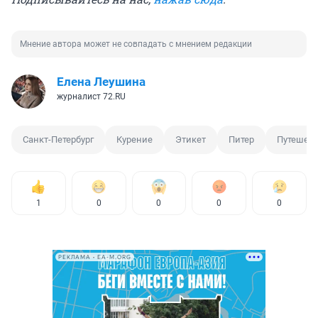
Мнение автора может не совпадать с мнением редакции
Елена Леушина
журналист 72.RU
Санкт-Петербург
Курение
Этикет
Питер
Путешес
1
0
0
0
0
РЕКЛАМА • EA-M.ORG