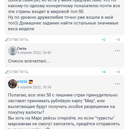
Боюсь свангую, но есть у меня предчувствие, что по 
какому-то одному конкретному показателю почти все 
эти страны входят в мировой топ-50.

Ну по уровню дружелюбия точно уже вошли в мой 
топ)) Домашнее задание найти остальные значимые 
веса модели
+2
–0
ОТВЕТИТЬ
Гость
4 апреля 2022, 18:40
Список впечатлил....
+4
–0
ОТВЕТИТЬ
01010
4 апреля 2022, 18:34
Полагаю, все этих 50 с лишним стран принудительно 
заставят принимать рублёвую карту "Мир", или 
вылетающие будут получать особое разрешение на 
покупку валюты? 

Вы хоть на Марс рейсы откройте, но если "туристы" 
марсианам не смогут заплатить, придётся отправлять 