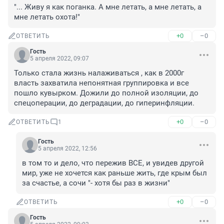
"... Живу я как поганка. А мне летать, а мне летать, а 
мне летать охота!"
+0
–0
ОТВЕТИТЬ
Гость
5 апреля 2022, 09:07
Только стала жизнь налаживаться , как в 2000г 
власть захватила непонятная группировка и все 
пошло кувырком. Дожили до полной изоляции, до 
спецоперации, до деградации, до гиперинфляции.
+0
–0
ОТВЕТИТЬ
1
Гость
5 апреля 2022, 12:56
в том то и дело, что пережив ВСЕ, и увидев другой 
мир, уже не хочется как раньше жить, где крым был 
за счастье, а сочи "- хотя бы раз в жизни"
+0
–0
ОТВЕТИТЬ
Гость