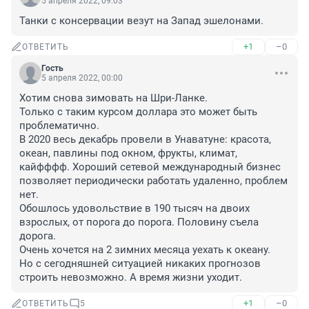
5 апреля 2022, 09:03
Танки с консервации везут на Запад эшелонами.
+1
–0
ОТВЕТИТЬ
Гость
5 апреля 2022, 00:00
Хотим снова зимовать на Шри-Ланке.

Только с таким курсом доллара это может быть 
проблематично.

В 2020 весь декабрь провели в Унаватуне: красота, 
океан, павлины под окном, фрукты, климат, 
кайфффф. Хороший сетевой международный бизнес 
позволяет периодически работать удаленно, проблем 
нет.

Обошлось удовольствие в 190 тысяч на двоих 
взрослых, от порога до порога. Половину съела 
дорога.

Очень хочется на 2 зимних месяца уехать к океану.

Но с сегодняшней ситуацией никаких прогнозов 
строить невозможно. А время жизни уходит.
+1
–0
ОТВЕТИТЬ
5