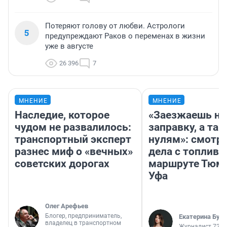
Потеряют голову от любви. Астрологи
5
предупреждают Раков о переменах в жизни
уже в августе
26 396
7
МНЕНИЕ
МНЕНИЕ
Наследие, которое
«Заезжаешь на
чудом не развалилось:
заправку, а там
транспортный эксперт
нулям»: смотри
разнес миф о «вечных»
дела с топливо
советских дорогах
маршруте Тюм
Уфа
Олег Арефьев
Блогер, предприниматель,
Екатерина Бур
владелец в транспортном
Журналист 72.R