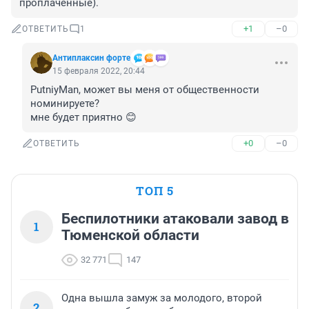
проплаченные).
+1
–0
ОТВЕТИТЬ
1
Антиплаксин форте
15 февраля 2022, 20:44
PutniyMan, может вы меня от общественности 
номинируете? 

мне будет приятно 😊
+0
–0
ОТВЕТИТЬ
ТОП 5
Беспилотники атаковали завод в
1
Тюменской области
32 771
147
Одна вышла замуж за молодого, второй
2