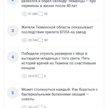
развелся и обрел свободу: тюменцы — про
перемены в жизни после 40 лет
31 086
55
Жители Тюменской области показывают
3
последствия прилета БПЛА на завод
23 744
90
Победили опухоль размером с яйцо и
4
вытащили младенца с того света. Пять
историй врачей из Тюмени со счастливым
концом
20 670
6
Может столкнуться каждый. Как бороться с
5
бактериальными болезнями овощей —
советы
20 113
5