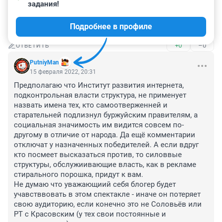
задания!
Сейчас самым значимым социальным контентом 
были бы ролики на которых Жириновский агитирует 
Подробнее в профиле
в пользу прививок.
+0
–0
ОТВЕТИТЬ
PutniyMan
15 февраля 2022, 20:31
Предполагаю что Институт развития интернета, 
подконтрольная власти структура, не применует 
назвать имена тех, кто самоотверженней и 
старательней подлизнул буржуйским правителям, а 
социальная значимость им видится совсем по-
другому в отличие от народа. Да ещё комментарии 
отключат у назначенных победителей. А если вдруг 
кто посмеет высказаться против, то силоввые 
структуры, обслужиивающие власть, как в рекламе 
стирального порошка, придут к вам.

Не думаю что уважающиий себя блогер будет 
учавстввовать в этом спектакле - иначе он потеряет 
свою аудиторию, если конечно это не Соловьёв или 
РТ с Красовским (у тех свои постоянные и 