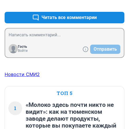
отсиделись дома или голосовали за единую Россию. 
+1
–0
Ну вот , получите и распишитесь ту власть которую 
выбрали. Урок на будущее.
Читать все комментарии
Гость
Отправить
Войти
Новости СМИ2
ТОП 5
«Молоко здесь почти никто не
1
видит»: как на тюменском
заводе делают продукты,
которые вы покупаете каждый