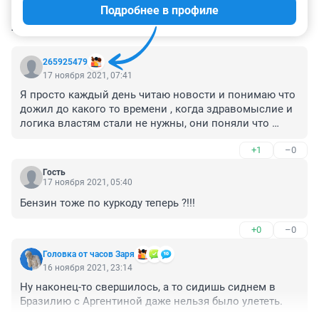
Подробнее в профиле
КОММЕНТАРИИ
42
265925479
17 ноября 2021, 07:41
Я просто каждый день читаю новости и понимаю что 
дожил до какого то времени , когда здравомыслие и 
логика властям стали не нужны, они поняли что 
можно творить что попало, народ все равно на 
+1
–0
выборы не ходит и все стерпим, а тех кто сильно 
протестует, можно легко пересажать, уже опробовано 
Гость
на Навальном и его организации. 

17 ноября 2021, 05:40
В стране судя по новостям эпидемия, пик смертности, 
Бензин тоже по куркоду теперь ?!!!
в торговые центры даже нельзя сходить, но можно 
слетать в Бразилию и Аргентину и привезти оттуда 
+0
–0
новых штаммов, чтобы ещё больше кричать что всем 
нужна вакцинация. 

Головка от часов Заря
Ну винить тут нам нужно только себя, что позволили 
16 ноября 2021, 23:14
этим людям прийти к власти и творить весь этот 
Ну наконец-то свершилось, а то сидишь сиднем в 
беспредел. 

Бразилию с Аргентиной даже нельзя было улететь.
Больше половины из тех кто возмущается 