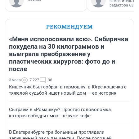
заместитель гл
редактора 63.RU
РЕКОМЕНДУЕМ
«Меня исполосовали всю». Сибирячка
похудела на 30 килограммов и
выиграла преображение у
пластических хирургов: фото до и
после
3 часа
7 227
96
Кишечник был собран в гармошку: в Югре кошечка с
тяжелой судьбой ищет новый дом — ее история
Сыграем в «Ромашку»? Простая головоломка,
которая взбодрит мозг не хуже кофе
В Екатеринбурге три больницы проглядели
запущенный рак у пациентки. После родов ей