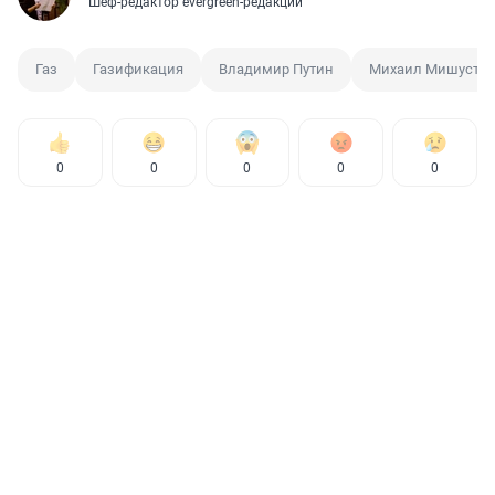
Шеф-редактор evergreen-редакции
Газ
Газификация
Владимир Путин
Михаил Мишусти
0
0
0
0
0