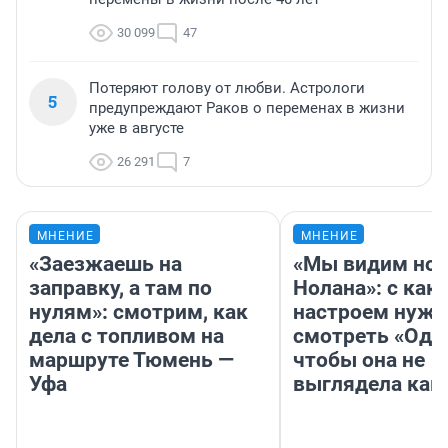
30 099
47
Потеряют голову от любви. Астрологи
5
предупреждают Раков о переменах в жизни
уже в августе
26 291
7
МНЕНИЕ
МНЕНИЕ
«Заезжаешь на
«Мы видим нов
заправку, а там по
Нолана»: с как
нулям»: смотрим, как
настроем нужн
дела с топливом на
смотреть «Оди
маршруте Тюмень —
чтобы она не
Уфа
выглядела как