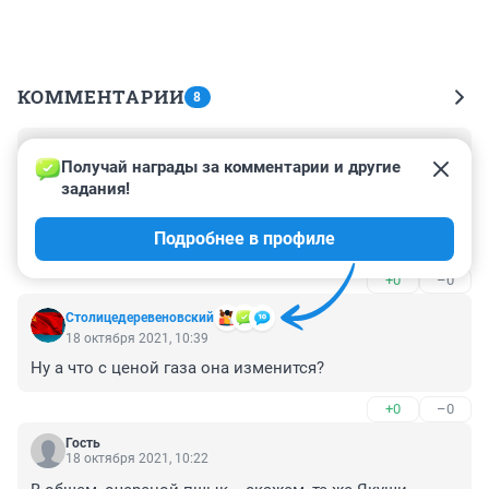
КОММЕНТАРИИ
8
Гость
18 октября 2021, 14:17
Получай награды за комментарии и другие 
задания!
В некоторых случаях отказывали в подключении, 
потому как исчерпана мощность!

Подробнее в профиле
Ведь даже при наличии распределительной станции 
труба, идущая до нее, толще не станет)) 
+0
–0
Следовательно, подключив еще потребителей, у всех 
может уменьшится напор.
Столицедеревеновский
18 октября 2021, 10:39
Ну а что с ценой газа она изменится?
+0
–0
Гость
18 октября 2021, 10:22