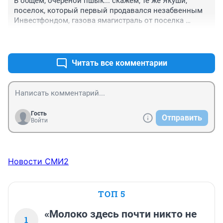
В общем, очереной пшык... скажем, те же Якуши, 
поселок, который первый продавался незабвенным 
Инвестфондом, газова ямагистраль от поселка 
метрах в 500-х, а в самом поселке нет газовой 
+1
–0
инфраструктуры, следовательно, хренушки, 
уважаемые жители вам а не бесплатная подводка 
газа до участков...

Читать все комментарии
Впрочем, ожидаемо...
Гость
Отправить
Войти
Новости СМИ2
ТОП 5
«Молоко здесь почти никто не
1