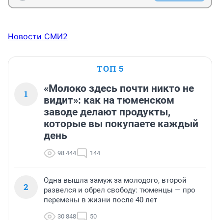
Единственное смущение это платные туалеты везде. 
Как Тюменца, где в каждом захудалом парке стоит 
бесплатный, чистый и до поздна работающий туалет, 
Новости СМИ2
меня сильно удивило полное отсутствие бесплатных 
туалетов на курортах. Даже в кафе просят деньги, 
жесть короче с этим.
ТОП 5
«Молоко здесь почти никто не
1
видит»: как на тюменском
заводе делают продукты,
которые вы покупаете каждый
день
98 444
144
Одна вышла замуж за молодого, второй
2
развелся и обрел свободу: тюменцы — про
перемены в жизни после 40 лет
30 848
50