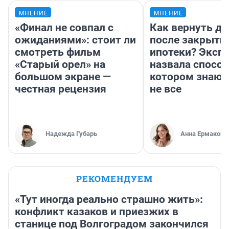
МНЕНИЕ
МНЕНИЕ
«Финал не совпал с
Как вернуть де
ожиданиями»: стоит ли
после закрыти
смотреть фильм
ипотеки? Эксп
«Старый орел» на
назвала способ
большом экране —
котором знают
честная рецензия
не все
Надежда Губарь
Анна Ермакова
РЕКОМЕНДУЕМ
«Тут иногда реально страшно жить»:
конфликт казаков и приезжих в
станице под Волгоградом закончился