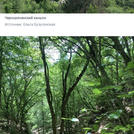
Чернореченский каньон
Источник: 
Ольга Бузулукская