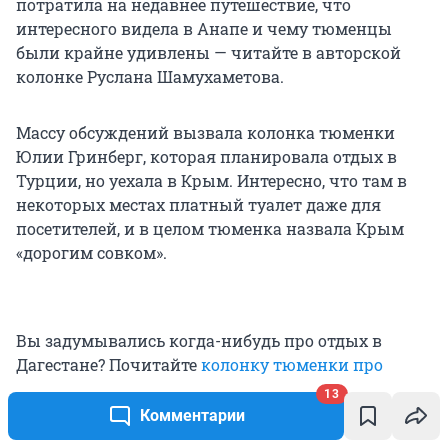
потратила на недавнее путешествие, что
интересного видела в Анапе и чему тюменцы
были крайне удивлены — читайте в авторской
колонке Руслана Шамухаметова.
Массу обсуждений вызвала колонка тюменки
Юлии Гринберг, которая планировала отдых в
Турции, но уехала в Крым. Интересно, что там в
некоторых местах платный туалет даже для
посетителей, и в целом тюменка назвала Крым
«дорогим совком».
Вы задумывались когда-нибудь про отдых в
Дагестане? Почитайте
колонку тюменки про
отпуск здесь
(самый бюджетный в жизни). Что
13
надо знать перед поездкой в Сочи, и правда ли,
Комментарии
что там
сливают канализацию в море
, рассказала