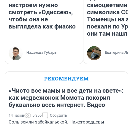
настроем нужно
самоцветами и
смотреть «Одиссею»,
символика ССС
чтобы она не
Тюменцы на ав
выглядела как фиаско
поехали по Ура
они там нашли
Надежда Губарь
Екатерина Лит
РЕКОМЕНДУЕМ
«Чисто все мамы и все дети на свете»:
как медвежонок Момота покорил
буквально весь интернет. Видео
14 часов
5 355
Обсудить
Соль земли забайкальской. Нижегородцевы