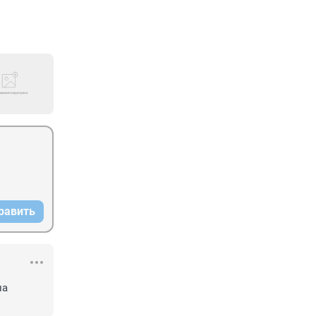
равить
а 