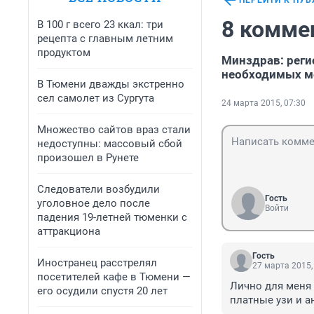
ПЕРЕЙТИ К ПУ
8 комме
В 100 г всего 23 ккал: три
рецепта с главным летним
продуктом
Минздрав: реги
необходимых м
В Тюмени дважды экстренно
сел самолет из Сургута
24 марта 2015, 07:30
Множество сайтов враз стали
недоступны: массовый сбой
произошел в Рунете
Следователи возбудили
Гость
уголовное дело после
Войти
падения 19-летней тюменки с
аттракциона
Гость
Иностранец расстрелял
27 марта 2015,
посетителей кафе в Тюмени —
Лично для меня 
его осудили спустя 20 лет
платные узи и а