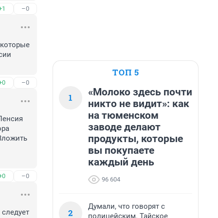
+1
–0
 которые 
сии 
ТОП 5
+0
–0
«Молоко здесь почти
1
никто не видит»: как
на тюменском
Пенсия 
заводе делают
ра 
продукты, которые
Вложить 
вы покупаете
каждый день
+0
–0
96 604
Думали, что говорят с
2
следует 
полицейским. Тайское