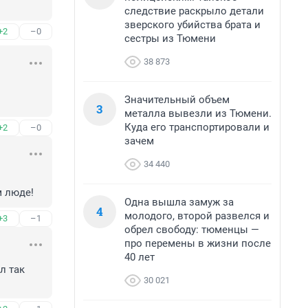
следствие раскрыло детали
зверского убийства брата и
+2
–0
сестры из Тюмени
38 873
Значительный объем
3
металла вывезли из Тюмени.
Куда его транспортировали и
+2
–0
зачем
34 440
м люде!
Одна вышла замуж за
4
молодого, второй развелся и
+3
–1
обрел свободу: тюменцы —
про перемены в жизни после
40 лет
 так 
30 021