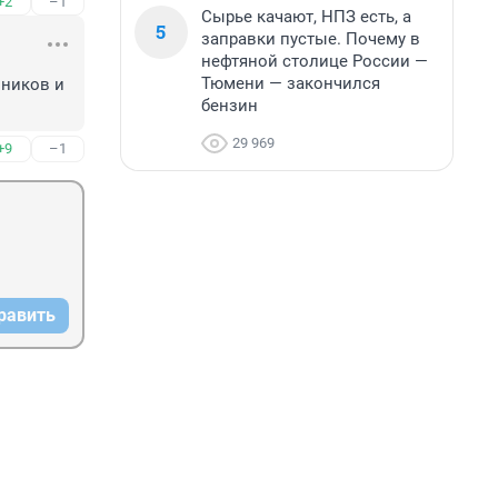
+2
–1
Сырье качают, НПЗ есть, а
5
заправки пустые. Почему в
нефтяной столице России —
Тюмени — закончился
ников и 
бензин
29 969
+9
–1
равить