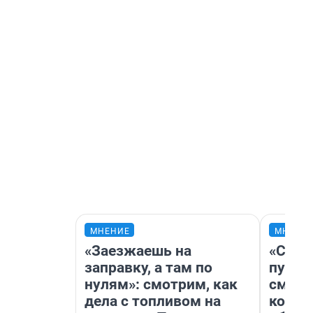
МНЕНИЕ
МНЕНИ
«Заезжаешь на
«Спут
заправку, а там по
пургу»
нулям»: смотрим, как
смерт
дела с топливом на
котор