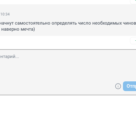
 10:34
начнут самостоятельно определять число необходимых чинов
о наверно мечта)
Отп