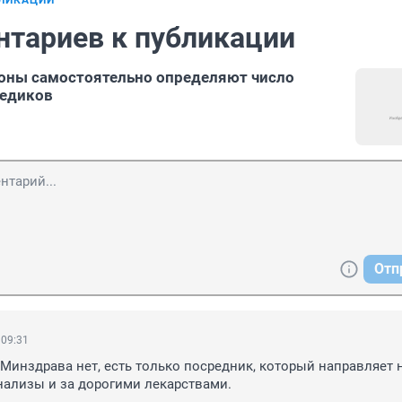
БЛИКАЦИИ
нтариев к публикации
оны самостоятельно определяют число
едиков
Отп
 09:31
Минздрава нет, есть только посредник, который направляет н
нализы и за дорогими лекарствами.