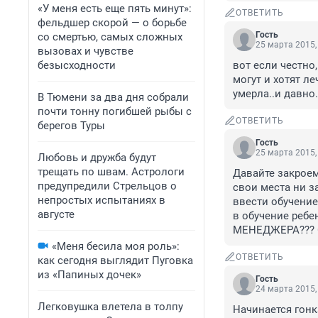
«У меня есть еще пять минут»:
ОТВЕТИТЬ
фельдшер скорой — о борьбе
Гость
со смертью, самых сложных
25 марта 2015,
вызовах и чувстве
безысходности
вот если честно,
могут и хотят ле
умерла..и давно.
В Тюмени за два дня собрали
почти тонну погибшей рыбы с
ОТВЕТИТЬ
берегов Туры
Гость
25 марта 2015,
Любовь и дружба будут
трещать по швам. Астрологи
Давайте закроем
предупредили Стрельцов о
свои места ни за
непростых испытаниях в
ввести обучение
августе
в обучение ребе
МЕНЕДЖЕРА??? С
«Меня бесила моя роль»:
ОТВЕТИТЬ
как сегодня выглядит Пуговка
из «Папиных дочек»
Гость
24 марта 2015,
Легковушка влетела в толпу
Начинается гонк