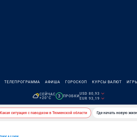
ТЕЛЕПРОГРАММА
АФИША
ГОРОСКОП
КУРСЫ ВАЛЮТ
ИГР
USD 80,93
СЕЙЧАС
3
ПРОБКИ
+20°C
EUR 93,19
Какая ситуация с паводком в Тюменской области
Где начать новую жиз