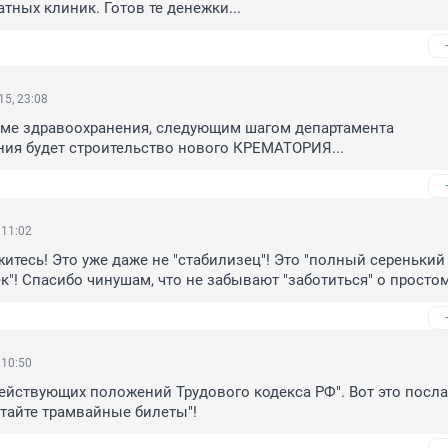
атных клиник. Готов те денежки...
5, 23:08
рме здравоохранения, следующим шагом департамента 
ия будет строительство нового КРЕМАТОРИЯ...
 11:02
житесь! Это уже даже не "стабилизец"! Это "полный серенький 
к"! Спасибо чинушам, что не забывают "заботиться" о просто
 10:50
ействующих положений Трудового кодекса РФ". Вот это послал
итайте трамвайные билеты"!