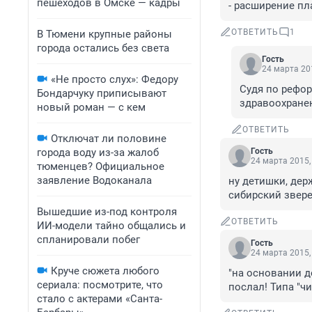
пешеходов в Омске — кадры
- расширение пл
ОТВЕТИТЬ
1
В Тюмени крупные районы
города остались без света
Гость
24 марта 201
«Не просто слух»: Федору
Судя по рефо
Бондарчуку приписывают
здравоохранен
новый роман — с кем
ОТВЕТИТЬ
Отключат ли половине
города воду из-за жалоб
Гость
24 марта 2015,
тюменцев? Официальное
заявление Водоканала
ну детишки, дер
сибирский звере
Вышедшие из-под контроля
ОТВЕТИТЬ
ИИ-модели тайно общались и
спланировали побег
Гость
24 марта 2015,
Круче сюжета любого
"на основании д
сериала: посмотрите, что
послал! Типа "ч
стало с актерами «Санта-