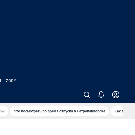
Ы
ZODY
нь?
Что посмотреть во время отпуска в Петропавловске
Как выжива