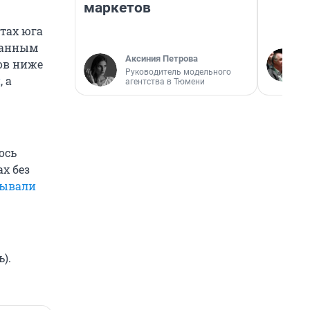
маркетов
тах юга
данным
Аксиния Петрова
сов ниже
Руководитель модельного
и
, а
агентства в Тюмени
ось
х без
сывали
).