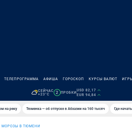
ТЕЛЕПРОГРАММА
АФИША
ГОРОСКОП
КУРСЫ ВАЛЮТ
ИГР
USD 82,17
СЕЙЧАС
2
ПРОБКИ
+23°C
EUR 94,84
ом на реку
Тюменка — об отпуске в Абхазии на 160 тысяч
Где начат
 МОРОЗЫ В ТЮМЕНИ