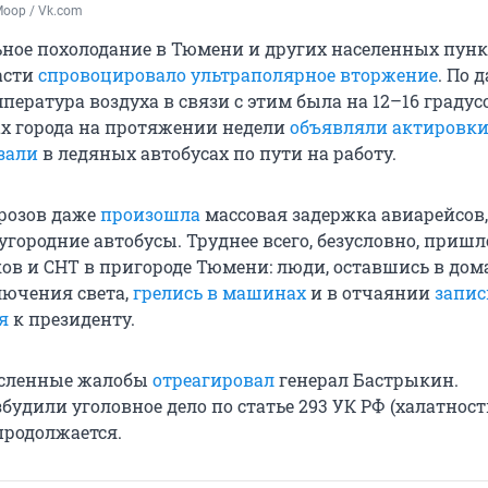
оор / Vk.com
ное похолодание в Тюмени и других населенных пунк
асти
спровоцировало ультраполярное вторжение
. По 
пература воздуха в связи с этим была на 12–16 граду
х города на протяжении недели
объявляли актировк
зали
в ледяных автобусах по пути на работу.
розов даже
произошла
массовая задержка авиарейсов,
городние автобусы. Труднее всего, безусловно, пришл
ов и СНТ в пригороде Тюмени: люди, оставшись в дома
лючения света,
грелись в машинах
и в отчаянии
запи
я
к президенту.
исленные жалобы
отреагировал
генерал Бастрыкин.
будили уголовное дело по статье 293 УК РФ (халатность
продолжается.