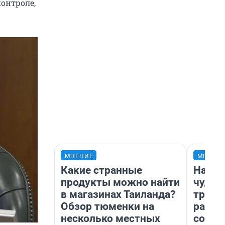
онтроле,
МНЕНИЕ
МНЕНИ
Какие странные
Насле
продукты можно найти
чудом
в магазинах Таиланда?
транс
Обзор тюменки на
разне
несколько местных
совет