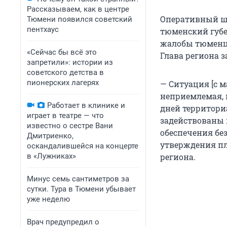
Рассказываем, как в центре
Оперативный шта
Тюмени появился советский
пентхаус
тюменский губе
жалобы тюменце
«Сейчас бы всё это
Глава региона з
запретили»: истории из
советского детства в
пионерских лагерях
— Ситуация [с 
неприемлемая, и
Работает в клинике и
дней территори
играет в театре — что
задействованы 
известно о сестре Вани
обеспечения бе
Дмитриенко,
утверждения пл
оскандалившейся на концерте
в «Лужниках»
региона.
Минус семь сантиметров за
сутки. Тура в Тюмени убывает
уже неделю
Врач предупредил о