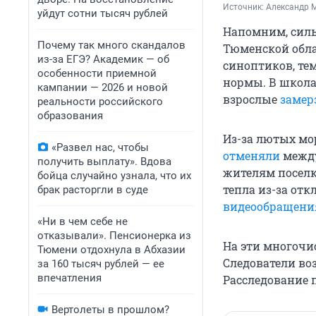
Источник: 
Александр М
уйдут сотни тысяч рублей
Напомним, силь
Почему так много скандалов
Тюменской обл
из-за ЕГЭ? Академик — об
синоптиков, тем
особенности приемной
нормы. В школа
кампании — 2026 и новой
взрослые
замер
реальности российского
образования
Из-за лютых мо
«Развел нас, чтобы
отменяли
между
получить выплату». Вдова
жителям поселк
бойца случайно узнала, что их
тепла из-за отк
брак расторгли в суде
видеообращени
«Ни в чем себе не
отказывали». Пенсионерка из
На эти многоч
Тюмени отдохнула в Абхазии
Следователи воз
за 160 тысяч рублей — ее
впечатления
Расследование 
Вертолеты в прошлом?