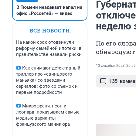
Губерна
В Тюмени неадекват напал на
отключе
офис «Россетей» — видео
неделю 
ВСЕ НОВОСТИ
По его слов
На какой срок отодвинули
реформу семейной ипотеки: в
обнародуют 
правительстве назвали риски
13 декабря 2023, 20:55
Как снимают детективный
триллер про «свинцового
маньяка» со звездами
135
комме
сериалов: фото со съемок и
первые подробности
Микрофренч, неон и
леопард: показываем самые
модные варианты
французского маникюра