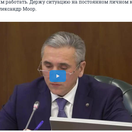
им работать. Держу ситуацию на постоянном личном к
лександр Моор.