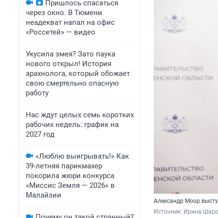
Пришлось спасаться
через окно. В Тюмени
неадекват напал на офис
«Россетей» — видео
Укусила змея? Зато паука
нового открыл! История
арахнолога, который обожает
свою смертельно опасную
работу
Нас ждут целых семь коротких
рабочих недель: график на
2027 год
«Люблю выигрывать!» Как
39-летняя парикмахер
покорила жюри конкурса
«Миссис Земля — 2026» в
Малайзии
Александр Моор высту
Источник: 
Ирина Шаров
Почему он такой странный?