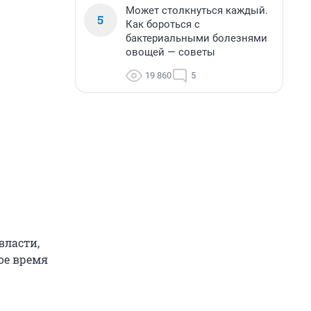
Может столкнуться каждый.
5
Как бороться с
бактериальными болезнями
овощей — советы
19 860
5
власти,
ое время