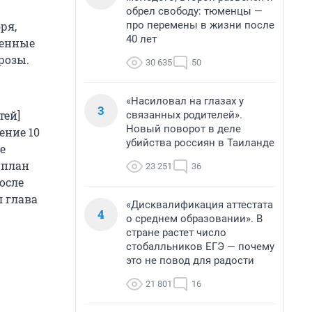
обрел свободу: тюменцы —
про перемены в жизни после
ря,
40 лет
ленные
розы.
30 635
50
«Насиловал на глазах у
3
тей]
связанных родителей».
Новый поворот в деле
ение 10
убийства россиян в Таиланде
е
 план
23 251
36
осле
л глава
«Дисквалификация аттестата
4
о среднем образовании». В
стране растет число
стобалльников ЕГЭ — почему
это не повод для радости
21 801
16