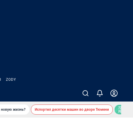
Ы
ZODY
ь новую жизнь?
Испортил десятки машин во дворе Тюмени