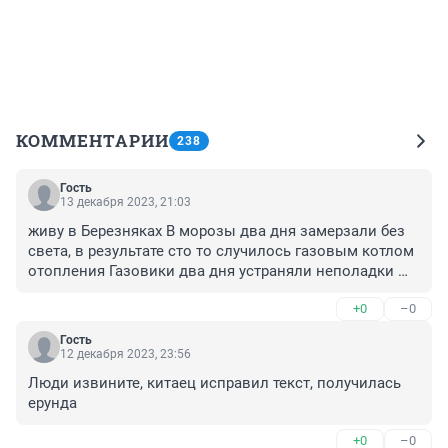
КОММЕНТАРИИ
238
Гость
13 декабря 2023, 21:03
живу в Березняках В морозы два дня замерзали без 
света, в результате сто то случилось газовым котлом 
отопления Газовики два дня устраняли неполадки 
Сейчас стало теплее но со светом снова неполадки 
+0
–0
12 и 13 декабря со светом происходит какая то игра 
то включат то выключат И так раз по 25 каждый 
Гость
вечер Приходят в неисправность электроприборы из 
12 декабря 2023, 23:56
за этих отключений Из за холодов в доме заболели 
Люди извините, китаец исправил текст, получилась 
всей семьей (2 взрослых и 2 детей)
ерунда
+0
–0