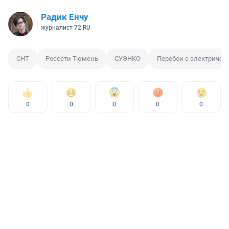
Радик Енчу
журналист 72.RU
СНТ
Россети Тюмень
СУЭНКО
Перебои с электричес
0
0
0
0
0