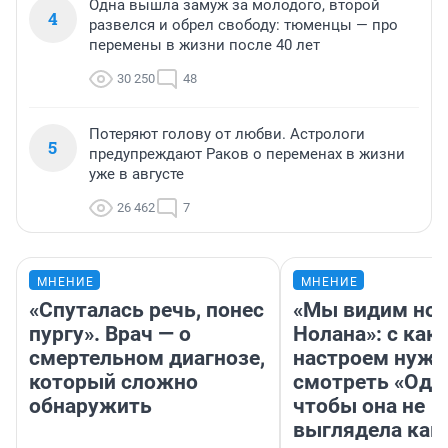
Одна вышла замуж за молодого, второй
4
развелся и обрел свободу: тюменцы — про
перемены в жизни после 40 лет
30 250
48
Потеряют голову от любви. Астрологи
5
предупреждают Раков о переменах в жизни
уже в августе
26 462
7
МНЕНИЕ
МНЕНИЕ
«Спуталась речь, понес
«Мы видим нов
пургу». Врач — о
Нолана»: с как
смертельном диагнозе,
настроем нужн
который сложно
смотреть «Оди
обнаружить
чтобы она не
выглядела как