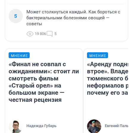
Может столкнуться каждый. Как бороться с
5
бактериальными болезнями овощей —
советы
19 806
5
МНЕНИЕ
МНЕНИЕ
«Финал не совпал с
«Аренду подня
ожиданиями»: стоит ли
втрое». Владел
смотреть фильм
тюменского ба
«Старый орел» на
неформалов ра
большом экране —
почему его за
честная рецензия
Надежда Губарь
Евгений Пальян