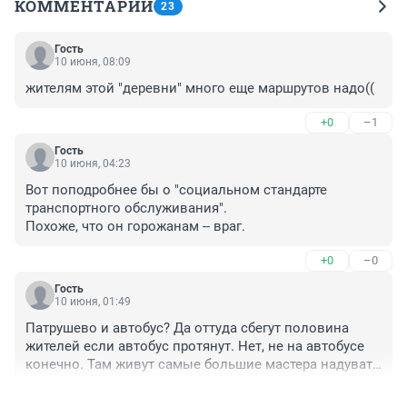
КОММЕНТАРИИ
23
Гость
10 июня, 08:09
жителям этой "деревни" много еще маршрутов надо((
+0
–1
Гость
10 июня, 04:23
Вот поподробнее бы о "социальном стандарте 
транспортного обслуживания".

Похоже, что он горожанам -- враг.
+0
–0
Гость
10 июня, 01:49
Патрушево и автобус? Да оттуда сбегут половина 
жителей если автобус протянут. Нет, не на автобусе 
конечно. Там живут самые большие мастера надувать 
толстые щеки. Если автобус появится - все станет 
+1
–1
обычным захолустным районом пригорода, а так 