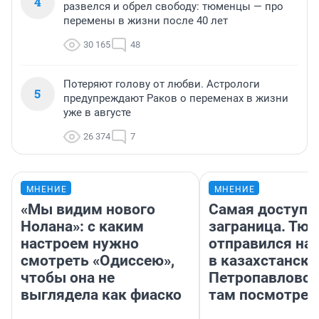
4
развелся и обрел свободу: тюменцы — про
перемены в жизни после 40 лет
30 165
48
Потеряют голову от любви. Астрологи
5
предупреждают Раков о переменах в жизни
уже в августе
26 374
7
МНЕНИЕ
МНЕНИЕ
«Мы видим нового
Самая доступн
Нолана»: с каким
заграница. Тю
настроем нужно
отправился на
смотреть «Одиссею»,
в казахстански
чтобы она не
Петропавловск
выглядела как фиаско
там посмотрет