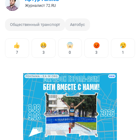
Журналист 72.RU
Общественный транспорт
Автобус
7
3
0
3
1
РЕКЛАМА • EA-M.ORG