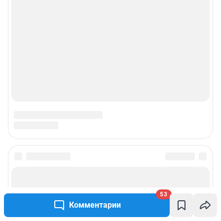
О компании
Наши награды
Наши вакансии
Техподдержка
Предвыборная агитация
Статистика канала в MAX
Все города сети
53
Комментарии
Мобильное приложение