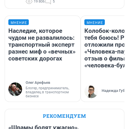
19 806
5
МНЕНИЕ
МНЕНИЕ
Наследие, которое
Колобок-колобо
чудом не развалилось:
тебя боюсь! Ра
транспортный эксперт
отложили прок
разнес миф о «вечных»
«Человека-пау
советских дорогах
отзыв о фильм
«человека-бул
Олег Арефьев
Блогер, предприниматель,
Надежда Губар
владелец в транспортном
бизнесе
РЕКОМЕНДУЕМ
«Шрамы болят ужасно».