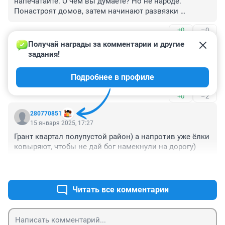
напечатайте. О чем вы думаете? Но не народе. 
Понастроят домов, затем начинают развязки 
настраивать. Тюмень красив, но только не по 
+0
–0
застройкам.
Получай награды за комментарии и другие 
Гость
15 января 2025, 21:20
задания!
Капец ему дали самого эффективного мэра страны 
Подробнее в профиле
по версии агенства.
+0
–2
280770851
15 января 2025, 17:27
Грант квартал полупустой район) а напротив уже ёлки 
ковыряют, чтобы не дай бог намекнули на дорогу)
+0
–0
Читать все комментарии