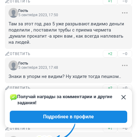
+1
–0
ОТВЕТИТЬ
Гость
5 сентября 2023, 17:50
Там за этот год ,раз 5 уже разрывают.видимо деньги 
поделили , поставили трубы с приема чермета 
,думали прокатит -а хрен вам , как всегда наплевать 
на людей.
+2
–0
ОТВЕТИТЬ
Гость
5 сентября 2023, 17:48
Знаки в упорм не видим? Ну ходите тогда пешком..
+2
–0
ОТВЕТИТЬ
Получай награды за комментарии и другие 
Гость
5 сентября 2023, 17:20
задания!
Хоть эти пластиковые ограждения немного тормозят 
Подробнее в профиле
мамкиных гонщиков.
+1
–0
ОТВЕТИТЬ