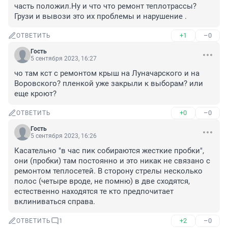
часть положил.Ну и что что ремонт теплотрассы?
Грузи и вывози это их проблемы и нарушение .
+1
–0
ОТВЕТИТЬ
Гость
5 сентября 2023, 16:27
чо там кст с ремонтом крыш на Луначарского и на 
Воровского? пленкой уже закрыли к выборам? или 
еще кроют?
+0
–0
ОТВЕТИТЬ
Гость
5 сентября 2023, 16:26
Касательно "в час пик собираются жесткие пробки", 
они (пробки) там постоянно и это никак не связано с 
ремонтом теплосетей. В сторону стрелы несколько 
полос (четыре вроде, не помню) в две сходятся, 
естественно находятся те кто предпочитает 
вклиниваться справа.
+2
–0
ОТВЕТИТЬ
1