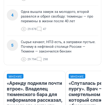
Одна вышла замуж за молодого, второй
4
развелся и обрел свободу: тюменцы — про
перемены в жизни после 40 лет
29 878
47
Сырье качают, НПЗ есть, а заправки пустые.
5
Почему в нефтяной столице России —
Тюмени — закончился бензин
29 794
298
МНЕНИЕ
МНЕНИЕ
«Аренду подняли почти
«Спуталась реч
втрое». Владелец
пургу». Врач — 
тюменского бара для
смертельном д
неформалов рассказал,
который слож