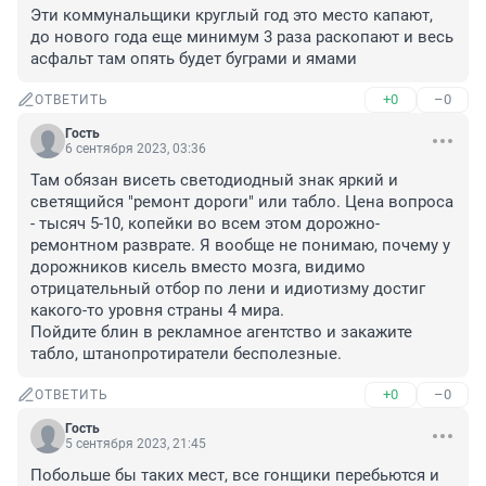
Эти коммунальщики круглый год это место капают, 
до нового года еще минимум 3 раза раскопают и весь 
асфальт там опять будет буграми и ямами
+0
–0
ОТВЕТИТЬ
Гость
6 сентября 2023, 03:36
Там обязан висеть светодиодный знак яркий и 
светящийся "ремонт дороги" или табло. Цена вопроса 
- тысяч 5-10, копейки во всем этом дорожно-
ремонтном разврате. Я вообще не понимаю, почему у 
дорожников кисель вместо мозга, видимо 
отрицательный отбор по лени и идиотизму достиг 
какого-то уровня страны 4 мира.

Пойдите блин в рекламное агентство и закажите 
табло, штанопротиратели бесполезные.
+0
–0
ОТВЕТИТЬ
Гость
5 сентября 2023, 21:45
Побольше бы таких мест, все гонщики перебьются и 