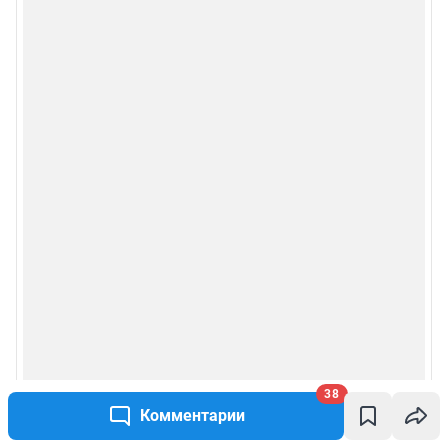
конфиденциальности персональных данных
Веб-портал распространяется в виде интернет-сервиса, специальные
действия по установке на стороне пользователя не требуются
Политика использования cookies
Рекомендательные системы
Пользовательское соглашение сервиса «Подписка без баннерной
рекламы»
© ООО «Интернет Технологии»
38
Комментарии