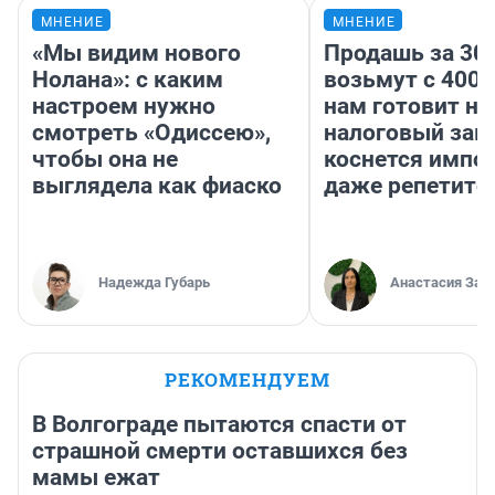
МНЕНИЕ
МНЕНИЕ
«Мы видим нового
Продашь за 300
Нолана»: с каким
возьмут с 4000
настроем нужно
нам готовит н
смотреть «Одиссею»,
налоговый зако
чтобы она не
коснется импор
выглядела как фиаско
даже репетито
Надежда Губарь
Анастасия Зав
РЕКОМЕНДУЕМ
В Волгограде пытаются спасти от
страшной смерти оставшихся без
мамы ежат