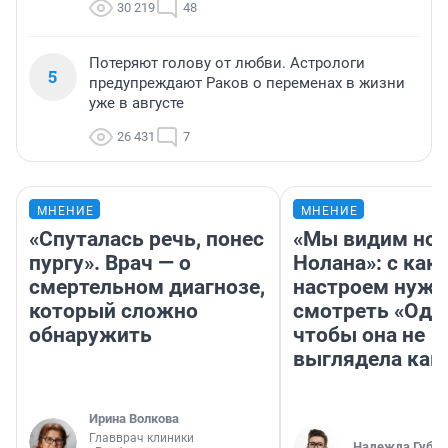
30 219
48
Потеряют голову от любви. Астрологи
5
предупреждают Раков о переменах в жизни
уже в августе
26 431
7
МНЕНИЕ
МНЕНИЕ
«Спуталась речь, понес
«Мы видим нов
пургу». Врач — о
Нолана»: с как
смертельном диагнозе,
настроем нужн
который сложно
смотреть «Оди
обнаружить
чтобы она не
выглядела как
Ирина Волкова
Главврач клиники
Надежда Губар