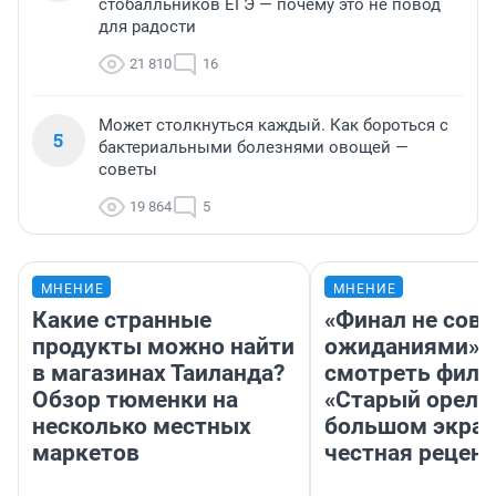
стобалльников ЕГЭ — почему это не повод
для радости
21 810
16
Может столкнуться каждый. Как бороться с
5
бактериальными болезнями овощей —
советы
19 864
5
МНЕНИЕ
МНЕНИЕ
Какие странные
«Финал не совп
продукты можно найти
ожиданиями»: 
в магазинах Таиланда?
смотреть фил
Обзор тюменки на
«Старый орел» 
несколько местных
большом экран
маркетов
честная рецен