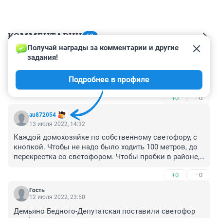
КОММЕНТАРИИ
19
Получай награды за комментарии и другие 
задания!
Гость
13 июля 2022, 15:57
Подробнее в профиле
отлично!
+0
–0
au872054
13 июля 2022, 14:32
Каждой домохозяйке по собственному светофору, с 
кнопкой. Чтобы не надо было ходить 100 метров, до 
перекрестка со светофором. Чтобы пробки в районе, 
были постоянные. Чтобы автомобили 
+0
–0
останавливались, через каждые 100 метров
Гость
12 июля 2022, 23:50
Демьяно Бедного-Депутатская поставили светофор 