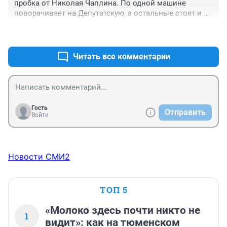
пробка от Николая Чаплина. По одной машине 
поворачивает на Депутатскую, а остальные стоят и 
ждут следующей фазы. Когда светофор не работает 
+0
–0
там пусто, и быстрее проходят пешеходы и 
автомобили.
Читать все комментарии
Гость
Отправить
Войти
Новости СМИ2
ТОП 5
«Молоко здесь почти никто не
1
видит»: как на тюменском