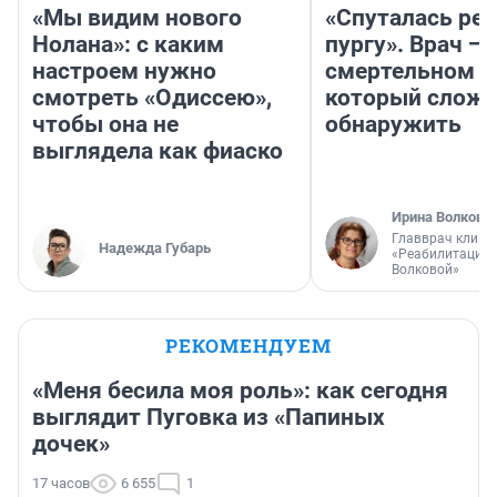
«Мы видим нового
«Спуталась реч
Нолана»: с каким
пургу». Врач — 
настроем нужно
смертельном д
смотреть «Одиссею»,
который слож
чтобы она не
обнаружить
выглядела как фиаско
Ирина Волкова
Главврач клини
Надежда Губарь
«Реабилитация 
Волковой»
РЕКОМЕНДУЕМ
«Меня бесила моя роль»: как сегодня
выглядит Пуговка из «Папиных
дочек»
17 часов
6 655
1