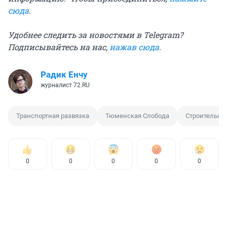
сюда
.
Удобнее следить за новостями в Telegram?
Подписывайтесь на нас,
нажав сюда
.
Радик Енчу
журналист 72.RU
Транспортная развязка
Тюменская Слобода
Строительств
0
0
0
0
0