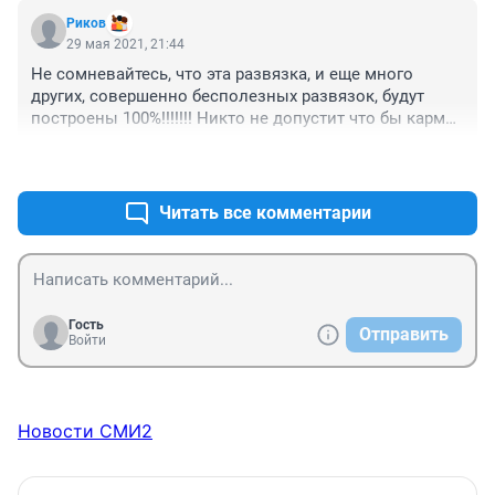
Риков
29 мая 2021, 21:44
Не сомневайтесь, что эта развязка, и еще много 
других, совершенно бесполезных развязок, будут 
построены 100%!!!!!!! Никто не допустит что бы карман 
Ротенберга похудел. Ему надо, как наркоману, 
+4
–2
постоянная доза в миллиардах, иначе у него ломка 
начинается. И кто бы сомневался, что тендер на 
проектирование тоже они выиграли. Хотелось бы 
Читать все комментарии
узнать-а там вообще то были еще участники. Что-то 
меня терзают смутные сомнения.
Гость
Отправить
Войти
Новости СМИ2