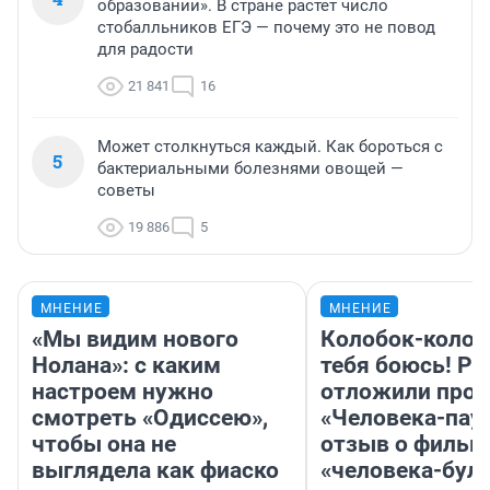
образовании». В стране растет число
стобалльников ЕГЭ — почему это не повод
для радости
21 841
16
Может столкнуться каждый. Как бороться с
5
бактериальными болезнями овощей —
советы
19 886
5
МНЕНИЕ
МНЕНИЕ
«Мы видим нового
Колобок-колобо
Нолана»: с каким
тебя боюсь! Ра
настроем нужно
отложили прок
смотреть «Одиссею»,
«Человека-пау
чтобы она не
отзыв о фильм
выглядела как фиаско
«человека-бул