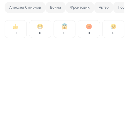
Алексей Смирнов
Война
Фронтовик
Актер
Побед
0
0
0
0
0