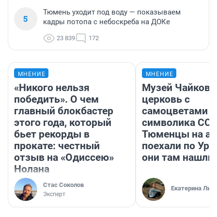
Тюмень уходит под воду — показываем
5
кадры потопа с небоскреба на ДОКе
23 839
172
МНЕНИЕ
МНЕНИЕ
«Никого нельзя
Музей Чайковс
победить». О чем
церковь с
главный блокбастер
самоцветами и
этого года, который
символика ССС
бьет рекорды в
Тюменцы на ав
прокате: честный
поехали по Ура
отзыв на «Одиссею»
они там нашли
Нолана
Стас Соколов
Екатерина Лит
Эксперт