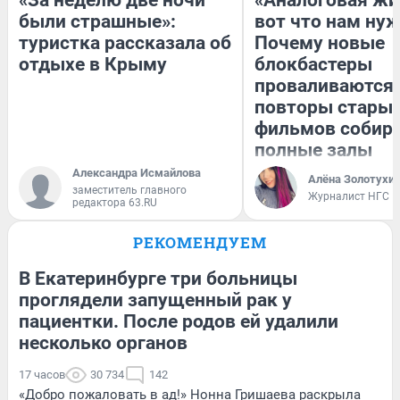
были страшные»:
вот что нам нуж
туристка рассказала об
Почему новые
отдыхе в Крыму
блокбастеры
проваливаются,
повторы стары
фильмов собир
полные залы
Александра Исмайлова
Алёна Золотухи
заместитель главного
Журналист НГС
редактора 63.RU
РЕКОМЕНДУЕМ
В Екатеринбурге три больницы
проглядели запущенный рак у
пациентки. После родов ей удалили
несколько органов
17 часов
30 734
142
«Добро пожаловать в ад!» Нонна Гришаева раскрыла