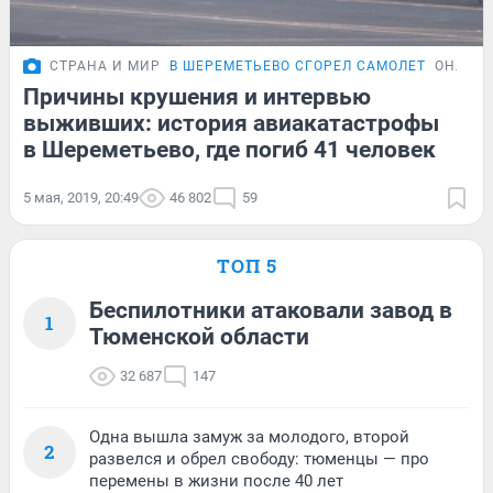
СТРАНА И МИР
В ШЕРЕМЕТЬЕВО СГОРЕЛ САМОЛЕТ
ОНЛАЙ
Причины крушения и интервью
выживших: история авиакатастрофы
в Шереметьево, где погиб 41 человек
5 мая, 2019, 20:49
46 802
59
ТОП 5
Беспилотники атаковали завод в
1
Тюменской области
32 687
147
Одна вышла замуж за молодого, второй
2
развелся и обрел свободу: тюменцы — про
перемены в жизни после 40 лет