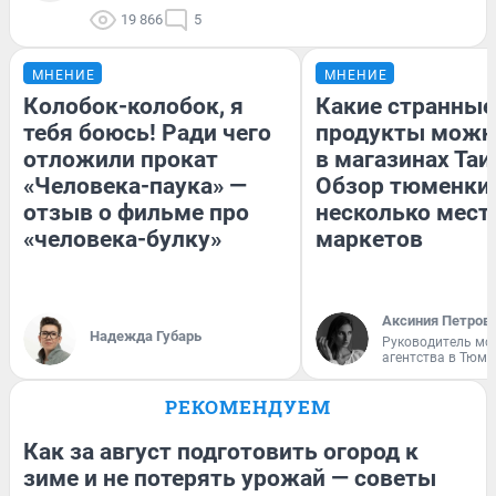
19 866
5
МНЕНИЕ
МНЕНИЕ
Колобок-колобок, я
Какие странные
тебя боюсь! Ради чего
продукты можн
отложили прокат
в магазинах Таи
«Человека-паука» —
Обзор тюменки 
отзыв о фильме про
несколько мес
«человека-булку»
маркетов
Аксиния Петров
Надежда Губарь
Руководитель мо
агентства в Тюме
РЕКОМЕНДУЕМ
Как за август подготовить огород к
зиме и не потерять урожай — советы