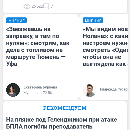
26 522
7
МНЕНИЕ
МНЕНИЕ
«Заезжаешь на
«Мы видим нов
заправку, а там по
Нолана»: с каки
нулям»: смотрим, как
настроем нужн
дела с топливом на
смотреть «Одис
маршруте Тюмень —
чтобы она не
Уфа
выглядела как 
Екатерина Бурлева
Надежда Губарь
Журналист 72.RU
РЕКОМЕНДУЕМ
На пляже под Геленджиком при атаке
БПЛА погибли преподаватель