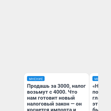
МНЕНИЕ
МНЕНИЕ
Продашь за 3000, налог
«Никог
возьмут с 4000. Что
победи
нам готовит новый
главны
налоговый закон — он
этого г
коснется импорта и
бьет р