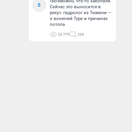
«Возможно, что-то закопали.
5
Сейчас это выносится в
реку»: гидролог из Тюмени —
о вонючей Туре и причинах
потопа
23 779
224