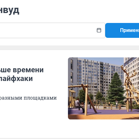
нвуд
Примен
ьше времени
 лайфхаки
образными площадками