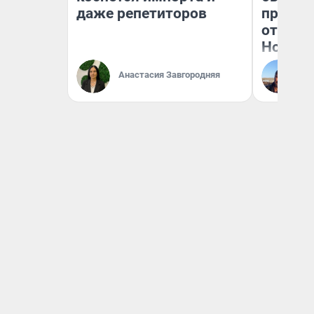
даже репетиторов
прокат
отзыв 
Нолана
Ст
Анастасия Завгородняя
Эк