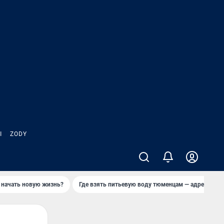
Ы
ZODY
 начать новую жизнь?
Где взять питьевую воду тюменцам — адреса