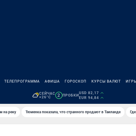
ТЕЛЕПРОГРАММА
АФИША
ГОРОСКОП
КУРСЫ ВАЛЮТ
ИГР
USD 82,17
СЕЙЧАС
2
ПРОБКИ
+26°C
EUR 94,84
м на реку
Тюменка показала, что странного продают в Таиланде
Где