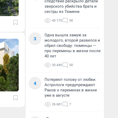
следствие раскрыло детали
зверского убийства брата и
сестры из Тюмени
40 175
50
Одна вышла замуж за
3
молодого, второй развелся и
обрел свободу: тюменцы —
про перемены в жизни после
40 лет
30 449
50
Потеряют голову от любви.
4
Астрологи предупреждают
Раков о переменах в жизни
уже в августе
26 681
7