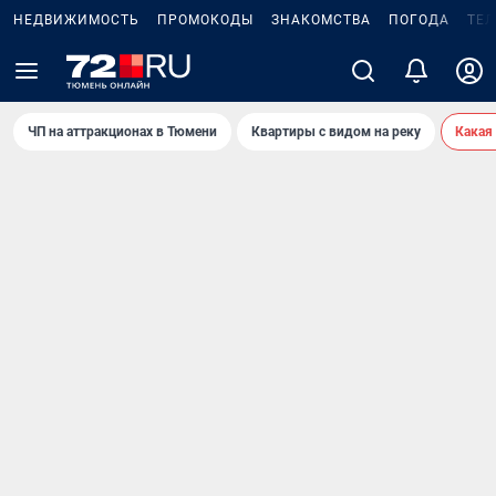
НЕДВИЖИМОСТЬ
ПРОМОКОДЫ
ЗНАКОМСТВА
ПОГОДА
ТЕ
ЧП на аттракционах в Тюмени
Квартиры с видом на реку
Какая