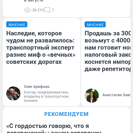
26 213
7
МНЕНИЕ
МНЕНИЕ
Наследие, которое
Продашь за 3000
чудом не развалилось:
возьмут с 4000.
транспортный эксперт
нам готовит но
разнес миф о «вечных»
налоговый зако
советских дорогах
коснется импор
даже репетитор
Олег Арефьев
Блогер, предприниматель,
Анастасия Завг
владелец в транспортном
бизнесе
РЕКОМЕНДУЕМ
«С гордостью говорю, что я
деревенский»: зачем северянин