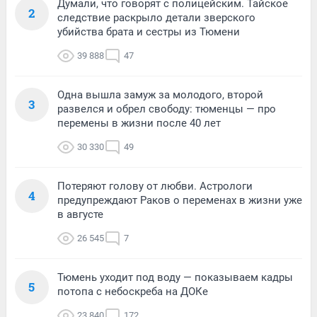
Думали, что говорят с полицейским. Тайское
2
следствие раскрыло детали зверского
убийства брата и сестры из Тюмени
39 888
47
Одна вышла замуж за молодого, второй
3
развелся и обрел свободу: тюменцы — про
перемены в жизни после 40 лет
30 330
49
Потеряют голову от любви. Астрологи
4
предупреждают Раков о переменах в жизни уже
в августе
26 545
7
Тюмень уходит под воду — показываем кадры
5
потопа с небоскреба на ДОКе
23 840
172