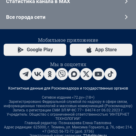
Статистика канала в MAX
Все города сети
Мобильное приложение
Google Play
App Store
Мы в соцсетях
Контактные данные для Роскомнадзора и государственных органов
Сетевое издание «72.ру» (18+)
Зарегистрировано Федеральной службой по надзору в сфере связи,
информационных технологий и массовых коммуникаций (Роскомнадзор)
Запись о регистрации СМИ ЭЛ № ФС 77– 84674 от 06.02.2023 г.
Учредитель: Общество с ограниченной ответственностью "ИНТЕРНЕТ
ТЕХНОЛОГИИ"
Главный редактор: Познахарева Елена Павловна
Адрес редакции: 625000, г. Тюмень, ул. Максима Горького, д. 76, офис 214,
+7 (3452) 56-72-72 (доб. 3736)
Электронный адрес редакции:
72@shkulev.ru