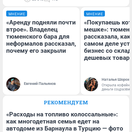
МНЕНИЕ
МНЕНИЕ
«Аренду подняли почти
«Покупаешь кот
втрое». Владелец
мешке»: тюмен
тюменского бара для
рассказала, как
неформалов рассказал,
самом деле уст
почему его закрыли
бизнес со скла
дешевых товар
Наталья Шорохо
Евгений Пальянов
Открыла кофейну
деньги соцразви
РЕКОМЕНДУЕМ
«Расходы на топливо колоссальные»:
как многодетная семья едет на
автодоме из Барнаула в Турцию — фото