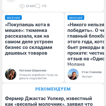
23 839
172
МНЕНИЕ
МНЕНИЕ
«Покупаешь кота в
«Никого нельзя
мешке»: тюменка
победить». О ч
рассказала, как на
главный блокба
самом деле устроен
этого года, кот
бизнес со складами
бьет рекорды в
дешевых товаров
прокате: честн
отзыв на «Одис
Нолана
Наталья Шорохова
Стас Соколов
Открыла кофейную точку на
Эксперт
деньги соцразвития
РЕКОМЕНДУЕМ
Фермер Джастас Уолкер, известный
как «веселый молочник», заявил что