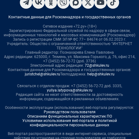
Контактные данные для Роскомнадзора и государственных органов
Сетевое издание «72.ру» (18+)
Зарегистрировано Федеральной службой по надзору в сфере связи,
информационных технологий и массовых коммуникаций (Роскомнадзор)
Запись о регистрации СМИ ЭЛ № ФС 77– 84674 от 06.02.2023 г.
Учредитель: Общество с ограниченной ответственностью "ИНТЕРНЕТ
ТЕХНОЛОГИИ"
Главный редактор: Познахарева Елена Павловна
Адрес редакции: 625000, г. Тюмень, ул. Максима Горького, д. 76, офис 214,
+7 (3452) 56-72-72 (доб. 3736)
Электронный адрес редакции:
72@shkulev.ru
Контактные данные для Роскомнадзора и государственных органов:
juristchel@shkulev.ru
Техподдержка:
help@shkulev.ru
Связаться с отделом продаж: +7 (3452) 56-72-72 доб. 3335,
yuliya.latypova@shkulev.ru
Редакция сайта не несет ответственности за достоверность
информации, содержащейся в рекламных объявлениях.
Особенности эксплуатации (использования) веб-портала регулируются:
Руководством пользователя
Описанием функциональных характеристик ПО
Условиями использования веб-портала и политикой
конфиденциальности персональных данных
Веб-портал распространяется в виде интернет-сервиса, специальные
действия по установке на стороне пользователя не требуются