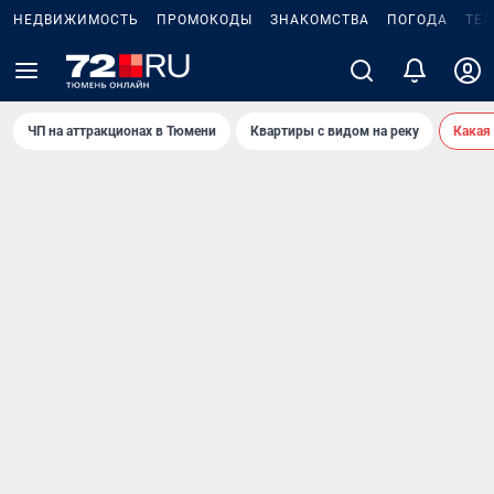
НЕДВИЖИМОСТЬ
ПРОМОКОДЫ
ЗНАКОМСТВА
ПОГОДА
ТЕ
ЧП на аттракционах в Тюмени
Квартиры с видом на реку
Какая