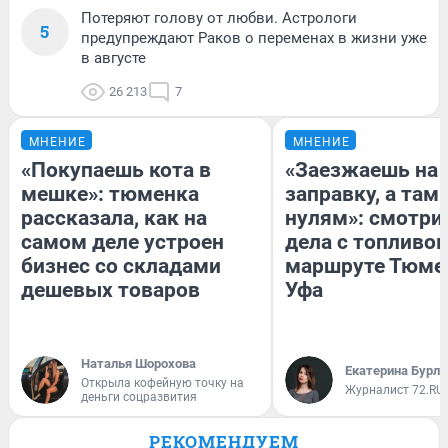
Потеряют голову от любви. Астрологи
5
предупреждают Раков о переменах в жизни уже
в августе
26 213
7
МНЕНИЕ
МНЕНИЕ
«Покупаешь кота в
«Заезжаешь на
мешке»: тюменка
заправку, а там 
рассказала, как на
нулям»: смотри
самом деле устроен
дела с топливом
бизнес со складами
маршруте Тюме
дешевых товаров
Уфа
Наталья Шорохова
Екатерина Бурле
Открыла кофейную точку на
Журналист 72.RU
деньги соцразвития
РЕКОМЕНДУЕМ