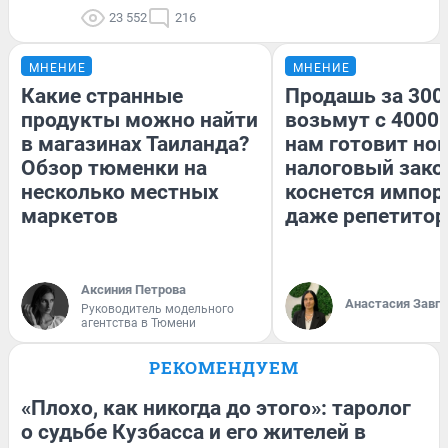
23 552
216
МНЕНИЕ
МНЕНИЕ
Какие странные
Продашь за 3000
продукты можно найти
возьмут с 4000.
в магазинах Таиланда?
нам готовит но
Обзор тюменки на
налоговый зако
несколько местных
коснется импор
маркетов
даже репетитор
Аксиния Петрова
Анастасия Завг
Руководитель модельного
агентства в Тюмени
РЕКОМЕНДУЕМ
«Плохо, как никогда до этого»: таролог
о судьбе Кузбасса и его жителей в