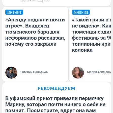
МНЕНИЕ
МНЕНИЕ
«Аренду подняли почти
«Такой грязи в 
втрое». Владелец
не видела». Как
тюменского бара для
тюменцы ездил
неформалов рассказал,
фестиваль за 90
почему его закрыли
топливный криз
колонка
Евгений Пальянов
Мария Токмаков
РЕКОМЕНДУЕМ
В уфимский приют привезли пермячку
Марину, которая почти ничего о себе не
помнит. Посмотрите, вдруг она вам