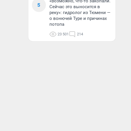
«Возможно, что-то закопали.
5
Сейчас это выносится в
реку»: гидролог из Тюмени —
о вонючей Туре и причинах
потопа
23 501
214