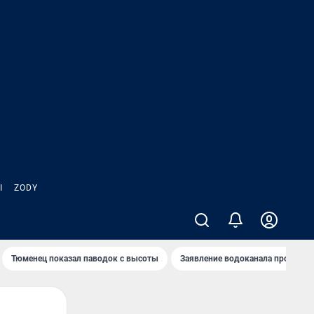
Ы
ZODY
Тюменец показал паводок с высоты
Заявление водоканала про запа