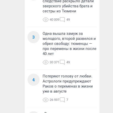
следствие раскрыло детали
зверского убийства брата и
сестры из Тюмени
40 009
49
Одна вышла замуж за
3
молодого, второй развелся и
обрел свободу: тюменцы —
про перемены в жизни после
40 лет
30 371
49
Потеряют голову от любви.
4
Астрологи предупреждают
Раков о переменах в жизни
уже в августе
26 597
7