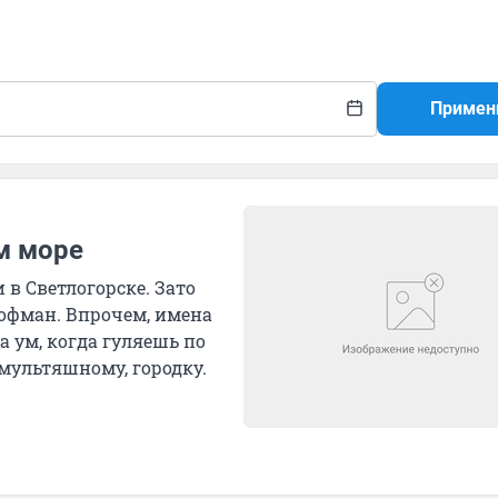
Примен
м море
в Светлогорске. Зато
Гофман. Впрочем, имена
а ум, когда гуляешь по
 мультяшному, городку.