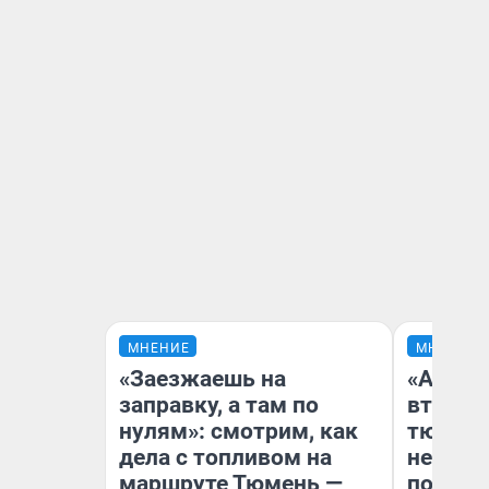
МНЕНИЕ
МНЕНИЕ
«Заезжаешь на
«Аренд
заправку, а там по
втрое»
нулям»: смотрим, как
тюменс
дела с топливом на
неформ
маршруте Тюмень —
почему