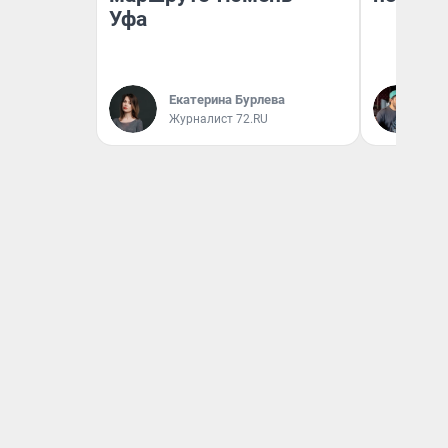
Уфа
Екатерина Бурлева
Ев
Журналист 72.RU