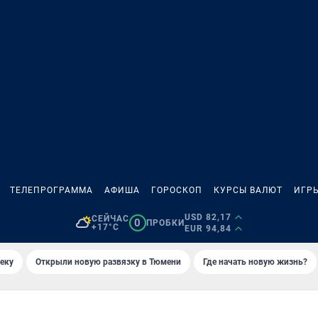
ТЕЛЕПРОГРАММА
АФИША
ГОРОСКОП
КУРСЫ ВАЛЮТ
ИГР
USD 82,17
СЕЙЧАС
0
ПРОБКИ
+17°C
EUR 94,84
еку
Открыли новую развязку в Тюмени
Где начать новую жизнь?