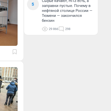
Сырье качают, НПЗ есть, а
5
заправки пустые. Почему в
нефтяной столице России —
Тюмени — закончился
бензин
29 866
298