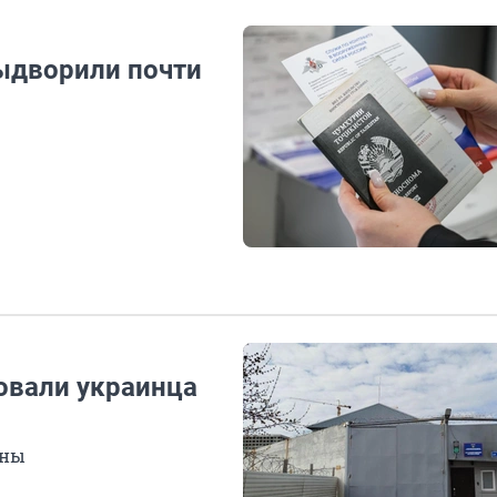
выдворили почти
овали украинца
аны