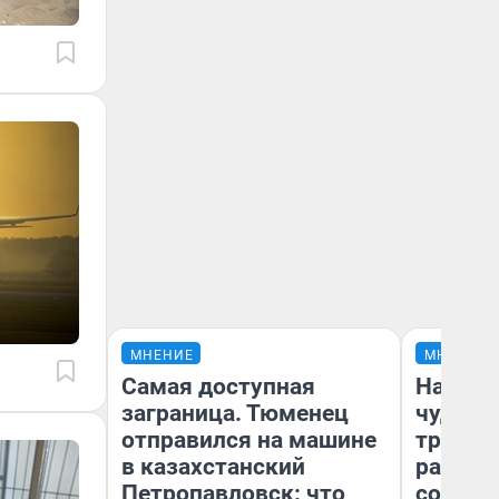
МНЕНИЕ
МНЕНИЕ
Самая доступная
Наслед
заграница. Тюменец
чудом 
отправился на машине
трансп
в казахстанский
разнес
Петропавловск: что
советс