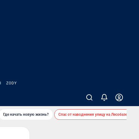
Ы
ZODY
Где начать новую жизнь?
Спас от наводнения улицу на Лесобазе
Д