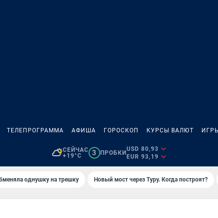
ТЕЛЕПРОГРАММА
АФИША
ГОРОСКОП
КУРСЫ ВАЛЮТ
ИГР
USD 80,93
СЕЙЧАС
3
ПРОБКИ
+19°C
EUR 93,19
бменяла однушку на трешку
Новый мост через Туру. Когда построят?