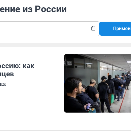
ение из России
Примен
оссию: как
нцев
ния