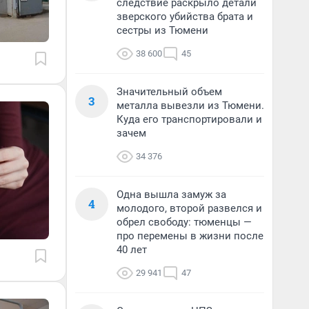
следствие раскрыло детали
зверского убийства брата и
сестры из Тюмени
38 600
45
Значительный объем
3
металла вывезли из Тюмени.
Куда его транспортировали и
зачем
34 376
Одна вышла замуж за
4
молодого, второй развелся и
обрел свободу: тюменцы —
про перемены в жизни после
40 лет
29 941
47