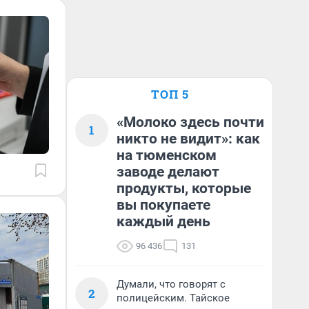
ТОП 5
«Молоко здесь почти
1
никто не видит»: как
на тюменском
заводе делают
продукты, которые
вы покупаете
каждый день
96 436
131
Думали, что говорят с
2
полицейским. Тайское