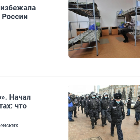
 избежала
в России
». Начал
ах: что
цейских