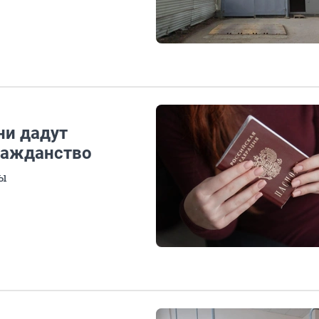
ни дадут
ражданство
ны