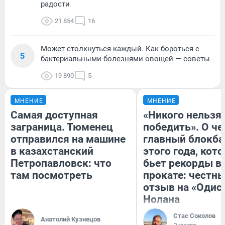
радости
21 854
16
Может столкнуться каждый. Как бороться с
5
бактериальными болезнями овощей — советы
19 890
5
МНЕНИЕ
МНЕНИЕ
Самая доступная
«Никого нельзя
заграница. Тюменец
победить». О ч
отправился на машине
главный блокба
в казахстанский
этого года, кот
Петропавловск: что
бьет рекорды в
там посмотреть
прокате: честн
отзыв на «Одис
Нолана
Стас Соколов
Анатолий Кузнецов