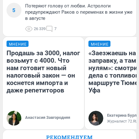
Потеряют голову от любви. Астрологи
5
предупреждают Раков о переменах в жизни уже
в августе
26 339
7
МНЕНИЕ
МНЕНИЕ
Продашь за 3000, налог
«Заезжаешь на
возьмут с 4000. Что
заправку, а там 
нам готовит новый
нулям»: смотри
налоговый закон — он
дела с топливом
коснется импорта и
маршруте Тюме
даже репетиторов
Уфа
Екатерина Бурле
Анастасия Завгородняя
Журналист 72.RU
РЕКОМЕНДУЕМ