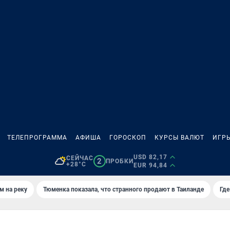
ТЕЛЕПРОГРАММА
АФИША
ГОРОСКОП
КУРСЫ ВАЛЮТ
ИГР
USD 82,17
СЕЙЧАС
2
ПРОБКИ
+28°C
EUR 94,84
м на реку
Тюменка показала, что странного продают в Таиланде
Где