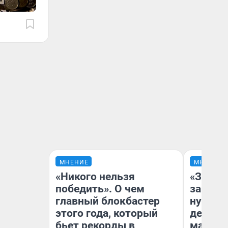
МНЕНИЕ
МНЕНИЕ
«Никого нельзя
«Заезж
победить». О чем
заправк
главный блокбастер
нулям»
этого года, который
дела с
бьет рекорды в
маршру