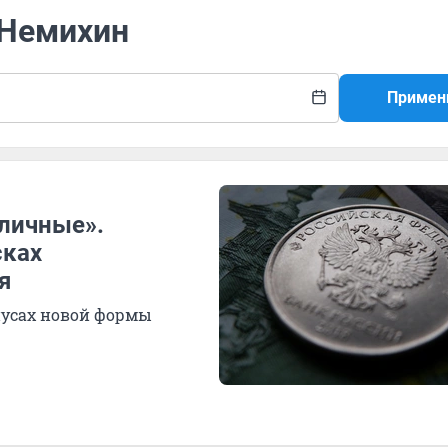
 Немихин
Примен
аличные».
сках
я
нусах новой формы