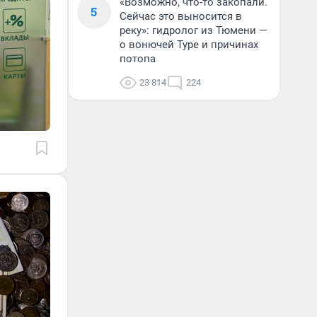
«Возможно, что-то закопали.
5
Сейчас это выносится в
реку»: гидролог из Тюмени —
о вонючей Туре и причинах
потопа
23 814
224