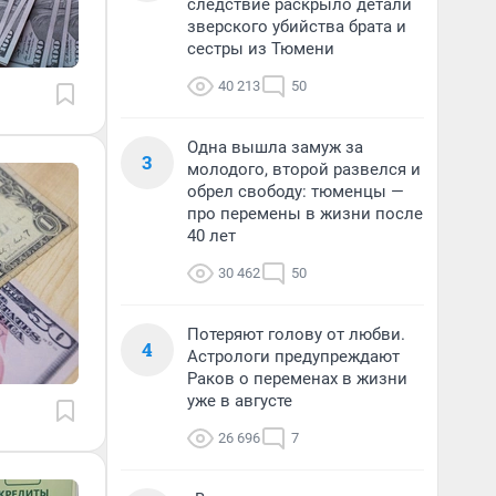
следствие раскрыло детали
зверского убийства брата и
сестры из Тюмени
40 213
50
Одна вышла замуж за
3
молодого, второй развелся и
обрел свободу: тюменцы —
про перемены в жизни после
40 лет
30 462
50
Потеряют голову от любви.
4
Астрологи предупреждают
Раков о переменах в жизни
уже в августе
26 696
7