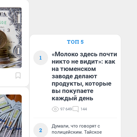
ТОП 5
«Молоко здесь почти
1
никто не видит»: как
на тюменском
заводе делают
продукты, которые
вы покупаете
каждый день
97 649
144
Думали, что говорят с
2
полицейским. Тайское