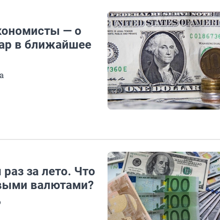
кономисты — о
лар в ближайшее
а
раз за лето. Что
выми валютами?
о