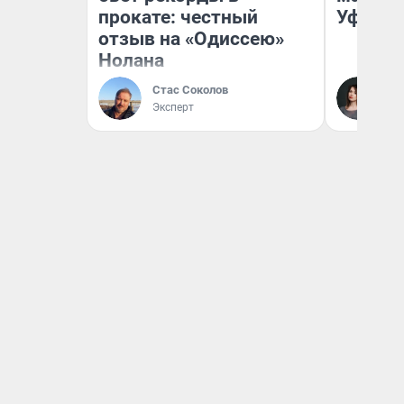
прокате: честный
Уфа
отзыв на «Одиссею»
Нолана
Стас Соколов
Ек
Эксперт
Жу