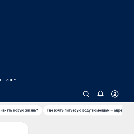
Ы
ZODY
 начать новую жизнь?
Где взять питьевую воду тюменцам — адреса