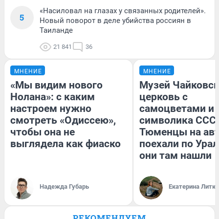
«Насиловал на глазах у связанных родителей».
5
Новый поворот в деле убийства россиян в
Таиланде
21 841
36
МНЕНИЕ
МНЕНИЕ
«Мы видим нового
Музей Чайковск
Нолана»: с каким
церковь с
настроем нужно
самоцветами и 
смотреть «Одиссею»,
символика СССР
чтобы она не
Тюменцы на ав
выглядела как фиаско
поехали по Урал
они там нашли
Надежда Губарь
Екатерина Литк
РЕКОМЕНДУЕМ