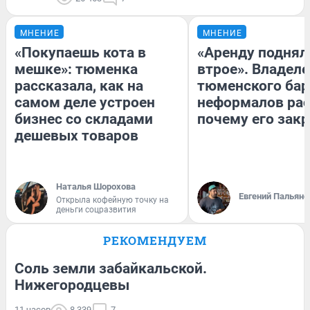
МНЕНИЕ
МНЕНИЕ
«Покупаешь кота в
«Аренду поднял
мешке»: тюменка
втрое». Владел
рассказала, как на
тюменского бар
самом деле устроен
неформалов рас
бизнес со складами
почему его зак
дешевых товаров
Наталья Шорохова
Евгений Пальяно
Открыла кофейную точку на
деньги соцразвития
РЕКОМЕНДУЕМ
Соль земли забайкальской.
Нижегородцевы
11 часов
8 339
7