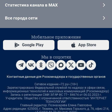
Статистика канала в MAX
Все города сети
Мобильное приложение
Google Play
App Store
Мы в соцсетях
Контактные данные для Роскомнадзора и государственных органов
Сетевое издание «72.ру» (18+)
Зарегистрировано Федеральной службой по надзору в сфере связи,
информационных технологий и массовых коммуникаций (Роскомнадзор)
Запись о регистрации СМИ ЭЛ № ФС 77– 84674 от 06.02.2023 г.
Учредитель: Общество с ограниченной ответственностью "ИНТЕРНЕТ
ТЕХНОЛОГИИ"
Главный редактор: Познахарева Елена Павловна
Адрес редакции: 625000, г. Тюмень, ул. Максима Горького, д. 76, офис 214,