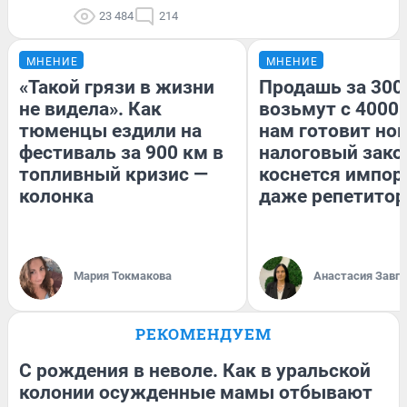
23 484
214
МНЕНИЕ
МНЕНИЕ
«Такой грязи в жизни
Продашь за 3000
не видела». Как
возьмут с 4000.
тюменцы ездили на
нам готовит но
фестиваль за 900 км в
налоговый зако
топливный кризис —
коснется импор
колонка
даже репетитор
Мария Токмакова
Анастасия Завг
РЕКОМЕНДУЕМ
С рождения в неволе. Как в уральской
колонии осужденные мамы отбывают