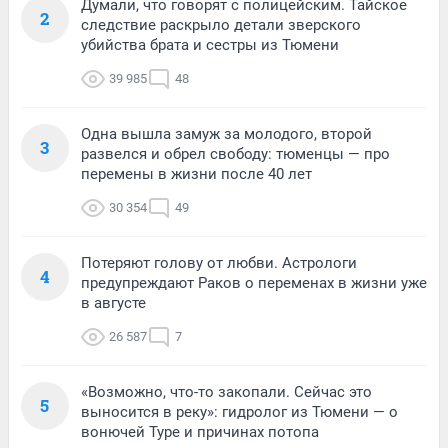
Думали, что говорят с полицейским. Тайское
2
следствие раскрыло детали зверского
убийства брата и сестры из Тюмени
39 985
48
Одна вышла замуж за молодого, второй
3
развелся и обрел свободу: тюменцы — про
перемены в жизни после 40 лет
30 354
49
Потеряют голову от любви. Астрологи
4
предупреждают Раков о переменах в жизни уже
в августе
26 587
7
«Возможно, что-то закопали. Сейчас это
5
выносится в реку»: гидролог из Тюмени — о
вонючей Туре и причинах потопа