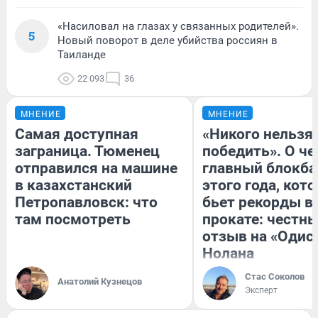
«Насиловал на глазах у связанных родителей».
5
Новый поворот в деле убийства россиян в
Таиланде
22 093
36
МНЕНИЕ
МНЕНИЕ
Самая доступная
«Никого нельзя
заграница. Тюменец
победить». О ч
отправился на машине
главный блокба
в казахстанский
этого года, кот
Петропавловск: что
бьет рекорды в
там посмотреть
прокате: честн
отзыв на «Одис
Нолана
Стас Соколов
Анатолий Кузнецов
Эксперт