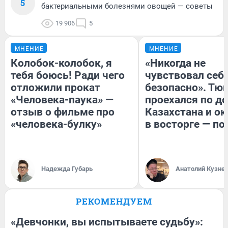
5
бактериальными болезнями овощей — советы
19 906
5
МНЕНИЕ
МНЕНИЕ
Колобок-колобок, я
«Никогда не
тебя боюсь! Ради чего
чувствовал себя
отложили прокат
безопасно». Тю
«Человека-паука» —
проехался по д
отзыв о фильме про
Казахстана и ок
«человека-булку»
в восторге — по
Надежда Губарь
Анатолий Кузне
РЕКОМЕНДУЕМ
«Девчонки, вы испытываете судьбу»: